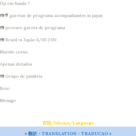
Gp em handa ?
📷🎥 garotas de programa acompanhantes in japan
📷 procuro garota de programa
📷 Brasil vs Japão 6/30 2:00
Marido corno
Apenas dotados
📷 Grupo de put@ria
Sexo
Menage
言語/Idioma/Language
＋翻訳・TRANSLATION・TRADUCAO＋