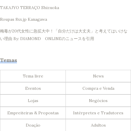
TAKAJYO TERRAÇO Shizuoka
Roupas 8xx.jp Kanagawa
梅毒が20代女性に急拡大中！「自分だけは大丈夫」と考えてはいけな
い理由 By: DIAMOND ONLINEのニュースを引用
Temas
Tema livre
News
Eventos
Compra e Venda
Lojas
Negócios
Empreiteiras & Propostas
Intérpretes e Tradutores
Doação
Adultos