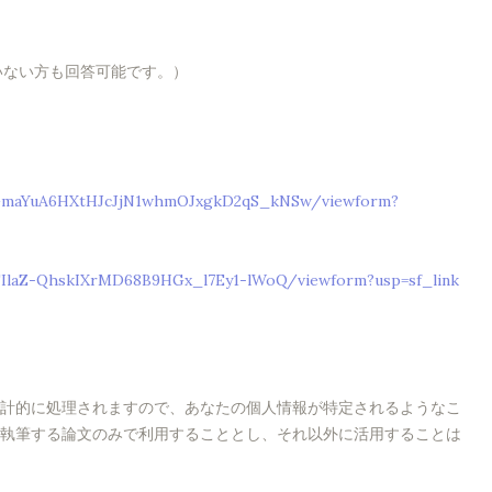
ていない方も回答可能です。）
EGmaYuA6HXtHJcJjN1whmOJxgkD2qS_kNSw/viewform?
FIlaZ-QhskIXrMD68B9HGx_l7Ey1-lWoQ/viewform?usp=sf_link
計的に処理されますので、あなたの個人情報が特定されるようなこ
執筆する論文のみで利用することとし、それ以外に活用することは