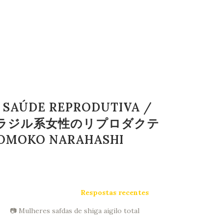
E SAÚDE REPRODUTIVA /
」「在日ブラジル系女性のリプロダクテ
KO NARAHASHI
Respostas recentes
📷 Mulheres safdas de shiga aigilo total