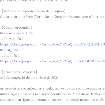
(2) Com experiência de engravidar no Japão.
【Método de implementação da pesquisa】
Questionário da Web (Formulário Google * Pessoas que não cria
【Como responder】
Responda neste URL
〈 Português 〉
https://docs.google.com/forms/d/e/1FAIpQLSdixOZ0Qx1nFSJ
usp=sf_link
〈 Japonês 〉
https://docs.google.com/forms/d/e/1FAIpQLSf-lctLOD3lLTYwt
【Prazo para resposta】
Até domingo, 19 de setembro de 2021
As pesquisas são anônimas e todas as respostas são processadas e
informações pessoais não serao identificadas. Além disso, tenha c
apenas nos artigos que estamos escrevendo neste momento e não s