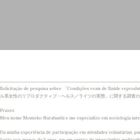
Solicitação de pesquisa sobre 「Condições reais de Saúde repro
ル系女性のリプロダクティブ・ヘルス／ライツの実態」に関する調査の
Prazer.
Meu nome Momoko Narahashi e me especializo em sociologia intern
Da minha experiência de participação em atividades voluntárias, p
Japão por menos de 3 anos, em um centro de intercâmbio multicult