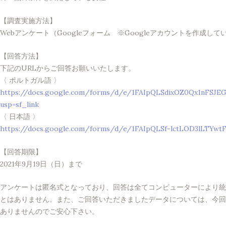
【調査実施方法】
Webアンケート（Googleフォーム ※Googleアカウントを作成し
【回答方法】
下記のURLからご回答お願いいたします。
〈 ポルトガル語 〉
https://docs.google.com/forms/d/e/1FAIpQLSdixOZ0Qx1nFSJ
usp=sf_link
〈 日本語 〉
https://docs.google.com/forms/d/e/1FAIpQLSf-lctLOD3lLTYwt
【回答期限】
2021年9月19日（日）まで
アンケートは匿名式となっており、回答は全てコンピューターにより統
とはありません。また、ご回答いただきましたデータについては、今回
ありませんのでご安心下さい。