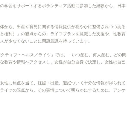
の学習をサポートするボランティア活動に参加した経験から、日本
体から、出産や育児に関する情報提供が穏やかに整備されつつある
と権利）」の観点からの、ライフプランを意識した支援や、性教育
スが少なくないことに問題意識を持っています。
ロダクティブ・ヘルス／ライツ」では、「いつ産む、何人産む、どの間
な教育や情報へアクセスし、女性が自分自身で決定し、女性の自己
女性に焦点を当て、妊娠・出産、避妊ついて十分な情報が得られて
ライツの視点から、その実情について明らかにするために、アンケ