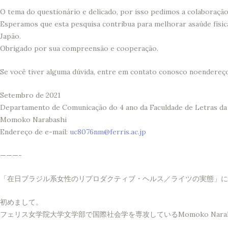
O tema do questionário e delicado, por isso pedimos a colaboraç
Esperamos que esta pesquisa contribua para melhorar asaúde física
Japão.
Obrigado por sua compreensão e cooperação.
Se você tiver alguma dúvida, entre em contato conosco noendereço
Setembro de 2021
Departamento de Comunicação do 4 ano da Faculdade de Letras da 
Momoko Narabashi
Endereço de e-mail:
uc8076nm@ferris.ac.jp
———-
「在日ブラジル系女性のリプロダクティブ・ヘルス／ライツの実態」に
初めまして。
フェリス女学院大学文学部で国際社会学を専攻しているMomoko Narah