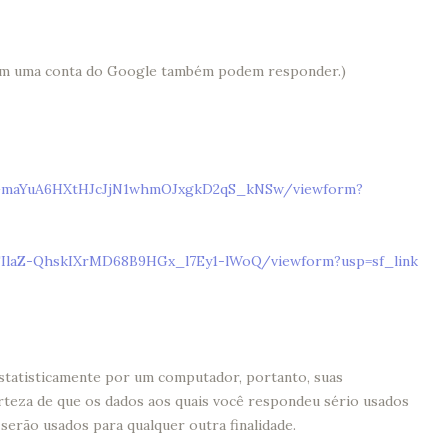
ram uma conta do Google também podem responder.)
EGmaYuA6HXtHJcJjN1whmOJxgkD2qS_kNSw/viewform?
FIlaZ-QhskIXrMD68B9HGx_l7Ey1-lWoQ/viewform?usp=sf_link
statisticamente por um computador, portanto, suas
erteza de que os dados aos quais você respondeu sério usados
erão usados para qualquer outra finalidade.