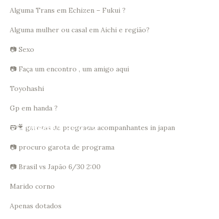
Alguma Trans em Echizen – Fukui ?
Alguma mulher ou casal em Aichi e região?
📷 Sexo
📷 Faça um encontro , um amigo aqui
Toyohashi
Gp em handa ?
 Japão」「在日ブラジル系女性のリプロダクテ
📷🎥 garotas de programa acompanhantes in japan
📷 procuro garota de programa
📷 Brasil vs Japão 6/30 2:00
Marido corno
Apenas dotados