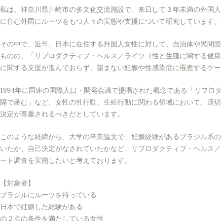
私は、神奈川県川崎市の多文化交流施設で、来日して３年未満の外国人
に住む外国にルーツをもつ人々の実態や支援について研究しています。
その中で、近年、日本に在住する外国人女性に対して、自治体や民間団
ものの、「リプロダクティブ・ヘルス／ライツ（性と生殖に関する健康
に関する支援が進んでおらず、望まない妊娠や性感染症に罹患するケー
1994年に国連の国際人口・開発会議で提唱された概念である「リプ
隔で産む」など、女性の性行動、生殖行動に関わる領域において、適切
決定が尊重されるべきだとしています。
このような経緯から、大学の卒業論文で、妊娠経験があるブラジル系の
いたか、自己決定がなされていたかなど、リプロダクティブ・ヘルス／
ート調査を実施したいと考えております。
【対象者】
ブラジルにルーツを持っている
日本で妊娠した経験がある
の２点の条件を満たしている女性