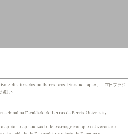
dutiva / direitos das mulheres brasileiras no Japão」「在日ブラジ
お願い
acional na Faculdade de Letras da Ferris University.
ara apoiar o aprendizado de estrangeiros que estiveram no
ural na cidade de Kawasaki, província de Kanagawa.