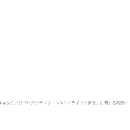
as No Japão」「在日ブラジル系女性のリプロダクティブ・ヘルス／ライツの実態」に関する調査の