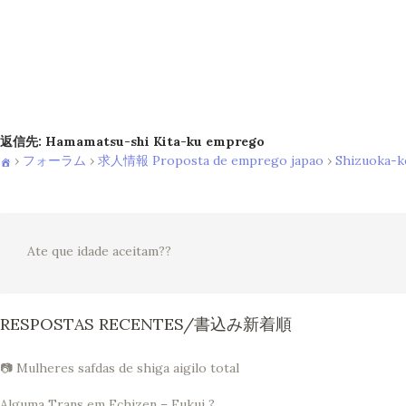
返信先: Hamamatsu-shi Kita-ku emprego
›
フォーラム
›
求人情報 Proposta de emprego japao
›
Shizuoka-k
Ate que idade aceitam??
RESPOSTAS RECENTES/書込み新着順
📷 Mulheres safdas de shiga aigilo total
Alguma Trans em Echizen – Fukui ?