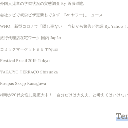
外国人児童の学習状況の実態調査 By: 近藤潤也
会社クビで就労ビザ更新もできず… By: ヤフーにニュース
WHO、新型コロナで「隠し事ない」 当初から警告と強調 By: Yahoo
旅行代理店在宅ワーク 国内 Japão
コミックマーケット９６ T?quio
Festival Brasil 2019 Tokyo
TAKAJYO TERRAÇO Shizuoka
Roupas 8xx.jp Kanagawa
梅毒が20代女性に急拡大中！「自分だけは大丈夫」と考えてはいけない理由 
Te