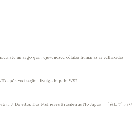
hocolate amargo que rejuvenesce células humanas envelhecidas
VID após vacinação, divulgado pelo WSJ
Saúde Reprodutiva / Direitos Das Mulheres Brasileir