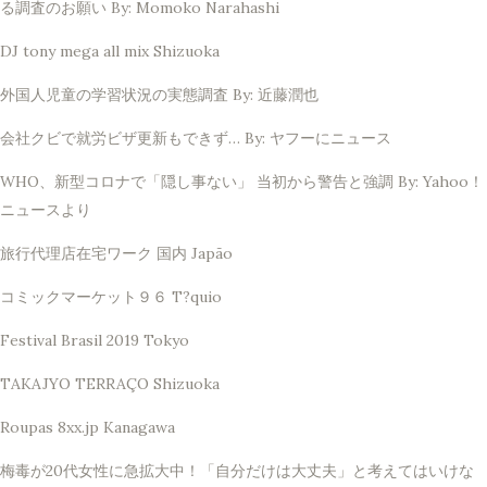
る調査のお願い By: Momoko Narahashi
DJ tony mega all mix Shizuoka
外国人児童の学習状況の実態調査 By: 近藤潤也
会社クビで就労ビザ更新もできず… By: ヤフーにニュース
WHO、新型コロナで「隠し事ない」 当初から警告と強調 By: Yahoo！
ニュースより
旅行代理店在宅ワーク 国内 Japão
コミックマーケット９６ T?quio
Festival Brasil 2019 Tokyo
TAKAJYO TERRAÇO Shizuoka
Roupas 8xx.jp Kanagawa
梅毒が20代女性に急拡大中！「自分だけは大丈夫」と考えてはいけな