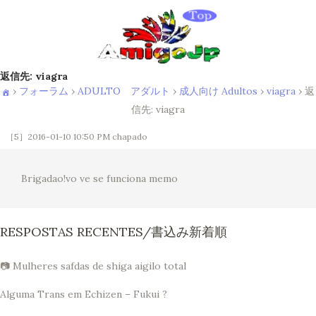
返信先: viagra
›
フォーラム
›
ADULTO アダルト
›
成人向け Adultos
›
viagra
›
返
信先: viagra
［5］2016-01-10 10:50 PM
chapado
Brigadao!vo ve se funciona memo
RESPOSTAS RECENTES/書込み新着順
📷 Mulheres safdas de shiga aigilo total
Alguma Trans em Echizen – Fukui ?