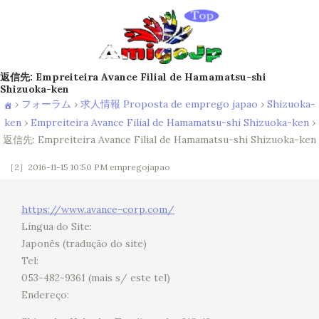
返信先: Empreiteira Avance Filial de Hamamatsu-shi
Shizuoka-ken
›
フォーラム
›
求人情報 Proposta de emprego japao
›
Shizuoka-
ken
›
Empreiteira Avance Filial de Hamamatsu-shi Shizuoka-ken
›
返信先: Empreiteira Avance Filial de Hamamatsu-shi Shizuoka-ken
［2］2016-11-15 10:50 PM
empregojapao
https://www.avance-corp.com/
Língua do Site:
Japonês (tradução do site)
Tel:
053-482-9361 (mais s/ este tel)
Endereço: