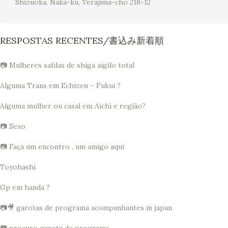
Shizuoka, Naka-ku, Terajima-cho 218-12
RESPOSTAS RECENTES/書込み新着順
📷 Mulheres safdas de shiga aigilo total
Alguma Trans em Echizen – Fukui ?
Alguma mulher ou casal em Aichi e região?
📷 Sexo
📷 Faça um encontro , um amigo aqui
Toyohashi
Gp em handa ?
📷🎥 garotas de programa acompanhantes in japan
📷 procuro garota de programa