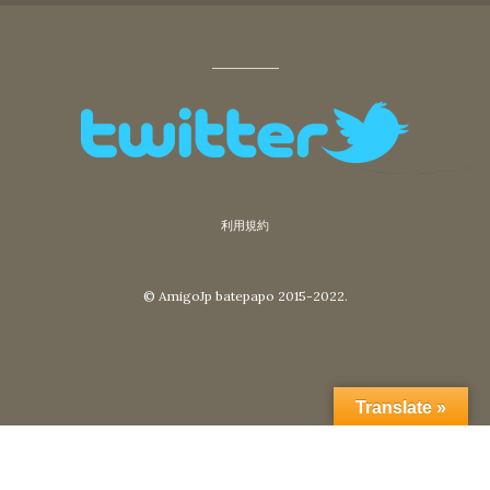
利用規約
© AmigoJp batepapo 2015-2022.
Translate »