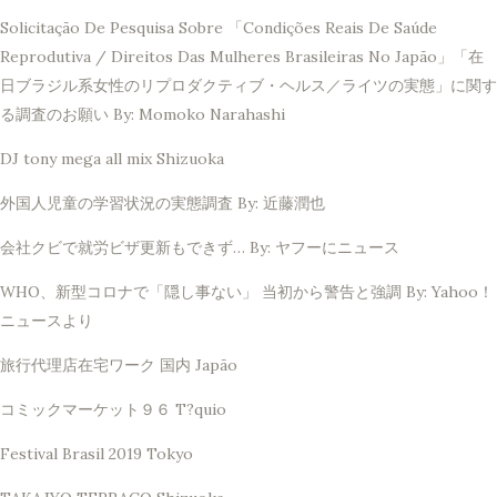
Solicitação De Pesquisa Sobre 「Condições Reais De Saúde
Reprodutiva / Direitos Das Mulheres Brasileiras No Japão」「在
日ブラジル系女性のリプロダクティブ・ヘルス／ライツの実態」に関す
る調査のお願い By: Momoko Narahashi
DJ tony mega all mix Shizuoka
外国人児童の学習状況の実態調査 By: 近藤潤也
会社クビで就労ビザ更新もできず… By: ヤフーにニュース
WHO、新型コロナで「隠し事ない」 当初から警告と強調 By: Yahoo！
ニュースより
旅行代理店在宅ワーク 国内 Japão
コミックマーケット９６ T?quio
Festival Brasil 2019 Tokyo