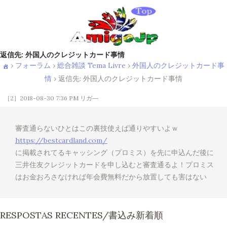
返信先: 外国人のクレジットカード事情
›
フォーラム
›
総合雑談 Tema Livre
›
外国人のクレジットカード事
情
›
返信先: 外国人のクレジットカード事情
［2］2018-08-30 7:36 PM
リガ―
審査通らないひとはこの裏技使えば通りやすいよｗ
https://bestcardland.com/
に掲載されてるキャッシング（プロミス）を先に申込んだ後に
三井住友クレジットカードを申し込むと審査通るよ！プロミス
はお金おろさなければ年会費無料だから放置しても害はない
RESPOSTAS RECENTES/書込み新着順