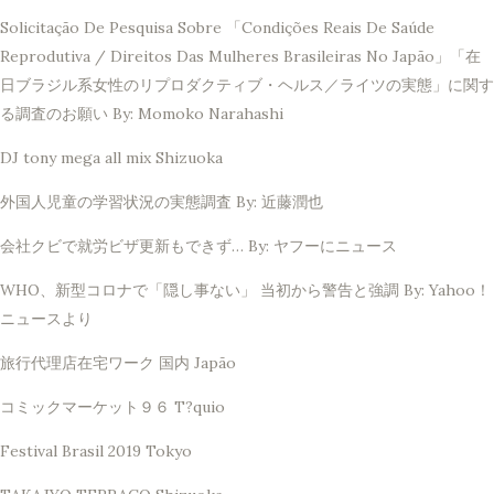
Solicitação De Pesquisa Sobre 「Condições Reais De Saúde
Reprodutiva / Direitos Das Mulheres Brasileiras No Japão」「在
日ブラジル系女性のリプロダクティブ・ヘルス／ライツの実態」に関す
る調査のお願い By: Momoko Narahashi
DJ tony mega all mix Shizuoka
外国人児童の学習状況の実態調査 By: 近藤潤也
会社クビで就労ビザ更新もできず… By: ヤフーにニュース
WHO、新型コロナで「隠し事ない」 当初から警告と強調 By: Yahoo！
ニュースより
旅行代理店在宅ワーク 国内 Japão
コミックマーケット９６ T?quio
Festival Brasil 2019 Tokyo