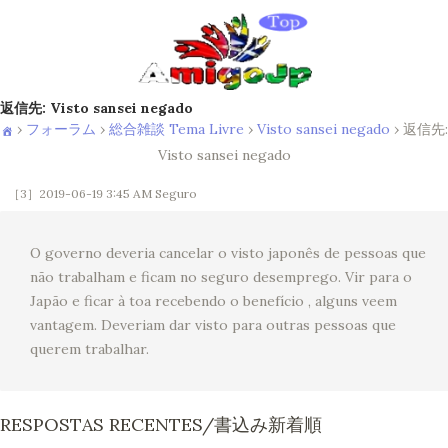
返信先: Visto sansei negado
›
フォーラム
›
総合雑談 Tema Livre
›
Visto sansei negado
›
返信先:
Visto sansei negado
［3］2019-06-19 3:45 AM
Seguro
O governo deveria cancelar o visto japonês de pessoas que
não trabalham e ficam no seguro desemprego. Vir para o
Japão e ficar à toa recebendo o benefício , alguns veem
vantagem. Deveriam dar visto para outras pessoas que
querem trabalhar.
RESPOSTAS RECENTES/書込み新着順