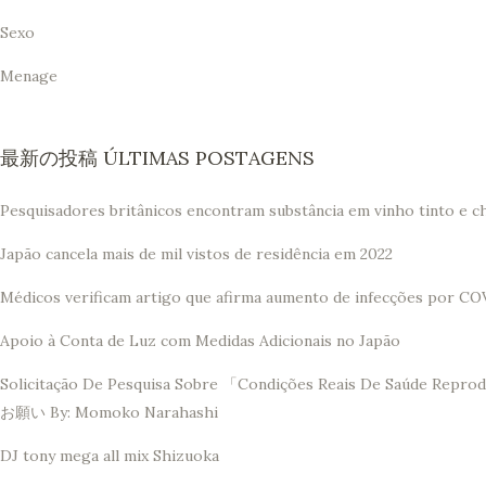
Sexo
Menage
最新の投稿 ÚLTIMAS POSTAGENS
Pesquisadores britânicos encontram substância em vinho tinto e c
Japão cancela mais de mil vistos de residência em 2022
Médicos verificam artigo que afirma aumento de infecções por CO
Apoio à Conta de Luz com Medidas Adicionais no Japão
Solicitação De Pesquisa Sobre 「Condições Reais De 
お願い By: Momoko Narahashi
DJ tony mega all mix Shizuoka