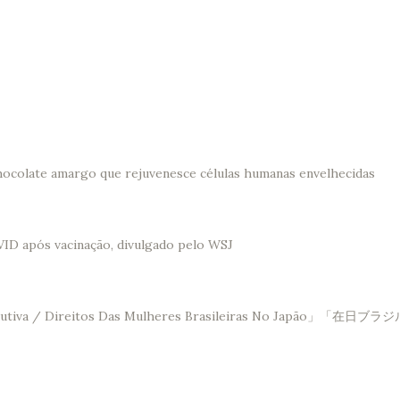
hocolate amargo que rejuvenesce células humanas envelhecidas
VID após vacinação, divulgado pelo WSJ
Saúde Reprodutiva / Direitos Das Mulheres Brasileir