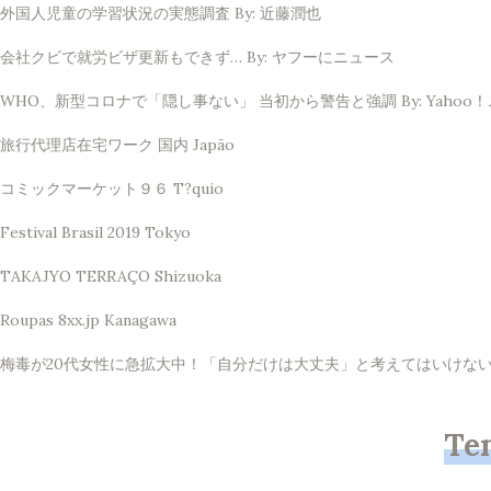
外国人児童の学習状況の実態調査 By: 近藤潤也
会社クビで就労ビザ更新もできず… By: ヤフーにニュース
WHO、新型コロナで「隠し事ない」 当初から警告と強調 By: Yahoo
旅行代理店在宅ワーク 国内 Japão
コミックマーケット９６ T?quio
Festival Brasil 2019 Tokyo
TAKAJYO TERRAÇO Shizuoka
Roupas 8xx.jp Kanagawa
梅毒が20代女性に急拡大中！「自分だけは大丈夫」と考えてはいけない理由 
Te