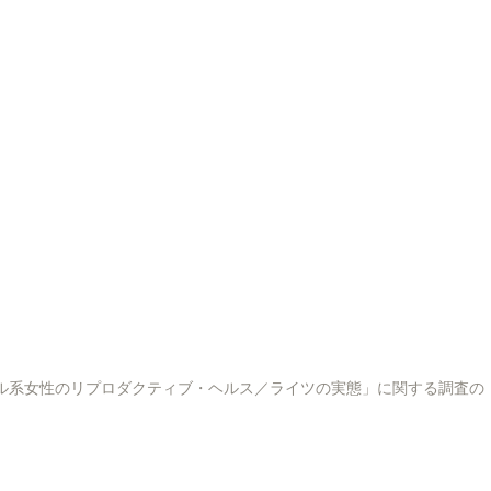
as No Japão」「在日ブラジル系女性のリプロダクティブ・ヘルス／ライツの実態」に関する調査の