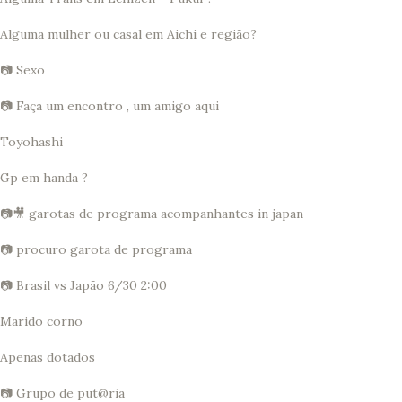
Alguma mulher ou casal em Aichi e região?
📷 Sexo
📷 Faça um encontro , um amigo aqui
Toyohashi
Gp em handa ?
📷🎥 garotas de programa acompanhantes in japan
📷 procuro garota de programa
📷 Brasil vs Japão 6/30 2:00
Marido corno
Apenas dotados
📷 Grupo de put@ria