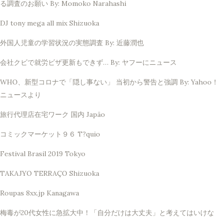
る調査のお願い By: Momoko Narahashi
DJ tony mega all mix Shizuoka
外国人児童の学習状況の実態調査 By: 近藤潤也
会社クビで就労ビザ更新もできず… By: ヤフーにニュース
WHO、新型コロナで「隠し事ない」 当初から警告と強調 By: Yahoo！
ニュースより
旅行代理店在宅ワーク 国内 Japão
コミックマーケット９６ T?quio
Festival Brasil 2019 Tokyo
TAKAJYO TERRAÇO Shizuoka
Roupas 8xx.jp Kanagawa
梅毒が20代女性に急拡大中！「自分だけは大丈夫」と考えてはいけな