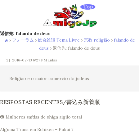
返信先: falando de deus
›
フォーラム
›
総合雑談 Tema Livre
›
宗教 religião
›
falando de
deus
›
返信先: falando de deus
［2］2016-02-13 6:27 PM
judas
Religiao e o maior comercio do judeus
RESPOSTAS RECENTES/書込み新着順
📷 Mulheres safdas de shiga aigilo total
Alguma Trans em Echizen – Fukui ?