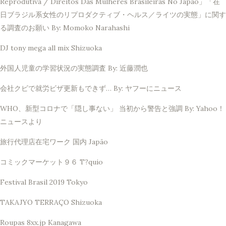
Reprodutiva / Direitos Das Mulheres Brasileiras No Japão」「在
日ブラジル系女性のリプロダクティブ・ヘルス／ライツの実態」に関す
る調査のお願い By: Momoko Narahashi
DJ tony mega all mix Shizuoka
外国人児童の学習状況の実態調査 By: 近藤潤也
会社クビで就労ビザ更新もできず… By: ヤフーにニュース
WHO、新型コロナで「隠し事ない」 当初から警告と強調 By: Yahoo！
ニュースより
旅行代理店在宅ワーク 国内 Japão
コミックマーケット９６ T?quio
Festival Brasil 2019 Tokyo
TAKAJYO TERRAÇO Shizuoka
Roupas 8xx.jp Kanagawa