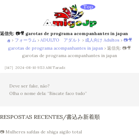
返信先: 📷🎥 garotas de programa acompanhantes in japan
›
フォーラム
›
ADULTO アダルト
›
成人向け Adultos
›
📷🎥
garotas de programa acompanhantes in japan
›
返信先: 📷🎥
garotas de programa acompanhantes in japan
［147］2024-08-10 9:53 AM
Taradz
Deve ser fake, não?
Olha o nome dela: “Biscate faco tudo”
RESPOSTAS RECENTES/書込み新着順
📷 Mulheres safdas de shiga aigilo total