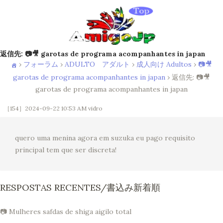
返信先: 📷🎥 garotas de programa acompanhantes in japan
›
フォーラム
›
ADULTO アダルト
›
成人向け Adultos
›
📷🎥
garotas de programa acompanhantes in japan
›
返信先: 📷🎥
garotas de programa acompanhantes in japan
［154］2024-09-22 10:53 AM
vidro
quero uma menina agora em suzuka eu pago requisito
principal tem que ser discreta!
RESPOSTAS RECENTES/書込み新着順
📷 Mulheres safdas de shiga aigilo total