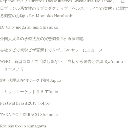
Reprodutiva / Direitos Das Mulheres Brasileiras No Japão」「在
日ブラジル系女性のリプロダクティブ・ヘルス／ライツの実態」に関す
る調査のお願い By: Momoko Narahashi
DJ tony mega all mix Shizuoka
外国人児童の学習状況の実態調査 By: 近藤潤也
会社クビで就労ビザ更新もできず… By: ヤフーにニュース
WHO、新型コロナで「隠し事ない」 当初から警告と強調 By: Yahoo！
ニュースより
旅行代理店在宅ワーク 国内 Japão
コミックマーケット９６ T?quio
Festival Brasil 2019 Tokyo
TAKAJYO TERRAÇO Shizuoka
Roupas 8xx.jp Kanagawa