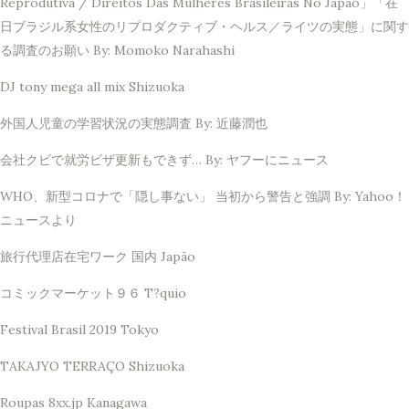
Reprodutiva / Direitos Das Mulheres Brasileiras No Japão」「在
日ブラジル系女性のリプロダクティブ・ヘルス／ライツの実態」に関す
る調査のお願い By: Momoko Narahashi
DJ tony mega all mix Shizuoka
外国人児童の学習状況の実態調査 By: 近藤潤也
会社クビで就労ビザ更新もできず… By: ヤフーにニュース
WHO、新型コロナで「隠し事ない」 当初から警告と強調 By: Yahoo！
ニュースより
旅行代理店在宅ワーク 国内 Japão
コミックマーケット９６ T?quio
Festival Brasil 2019 Tokyo
TAKAJYO TERRAÇO Shizuoka
Roupas 8xx.jp Kanagawa