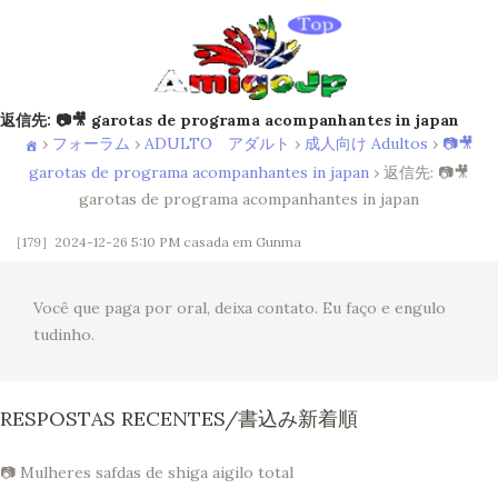
返信先: 📷🎥 garotas de programa acompanhantes in japan
›
フォーラム
›
ADULTO アダルト
›
成人向け Adultos
›
📷🎥
garotas de programa acompanhantes in japan
›
返信先: 📷🎥
garotas de programa acompanhantes in japan
［179］2024-12-26 5:10 PM
casada em Gunma
Você que paga por oral, deixa contato. Eu faço e engulo
tudinho.
RESPOSTAS RECENTES/書込み新着順
📷 Mulheres safdas de shiga aigilo total