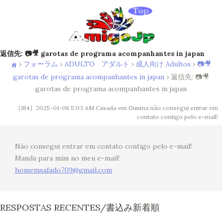
返信先: 📷🎥 garotas de programa acompanhantes in japan
›
フォーラム
›
ADULTO アダルト
›
成人向け Adultos
›
📷🎥
garotas de programa acompanhantes in japan
›
返信先: 📷🎥
garotas de programa acompanhantes in japan
［184］2025-01-06 5:03 AM
Casada em Gunma não consegui entrar em
contato contigo pelo e-mail!
Não consegui entrar em contato contigo pelo e-mail!
Manda para mim no meu e-mail!
homemsafado709@gmail.com
RESPOSTAS RECENTES/書込み新着順