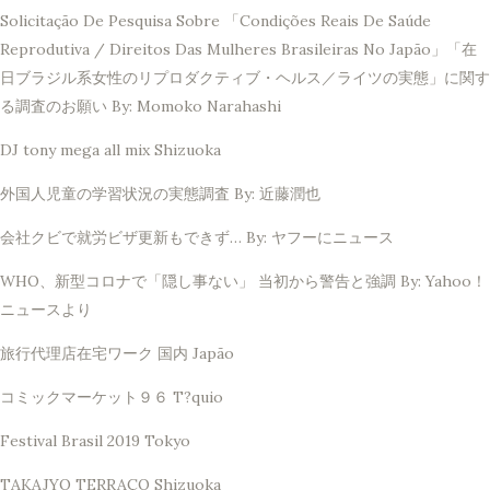
Solicitação De Pesquisa Sobre 「Condições Reais De Saúde
Reprodutiva / Direitos Das Mulheres Brasileiras No Japão」「在
日ブラジル系女性のリプロダクティブ・ヘルス／ライツの実態」に関す
る調査のお願い By: Momoko Narahashi
DJ tony mega all mix Shizuoka
外国人児童の学習状況の実態調査 By: 近藤潤也
会社クビで就労ビザ更新もできず… By: ヤフーにニュース
WHO、新型コロナで「隠し事ない」 当初から警告と強調 By: Yahoo！
ニュースより
旅行代理店在宅ワーク 国内 Japão
コミックマーケット９６ T?quio
Festival Brasil 2019 Tokyo
TAKAJYO TERRAÇO Shizuoka