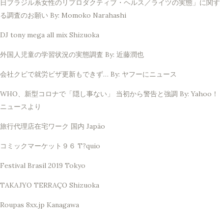
日ブラジル系女性のリプロダクティブ・ヘルス／ライツの実態」に関す
る調査のお願い By: Momoko Narahashi
DJ tony mega all mix Shizuoka
外国人児童の学習状況の実態調査 By: 近藤潤也
会社クビで就労ビザ更新もできず… By: ヤフーにニュース
WHO、新型コロナで「隠し事ない」 当初から警告と強調 By: Yahoo！
ニュースより
旅行代理店在宅ワーク 国内 Japão
コミックマーケット９６ T?quio
Festival Brasil 2019 Tokyo
TAKAJYO TERRAÇO Shizuoka
Roupas 8xx.jp Kanagawa