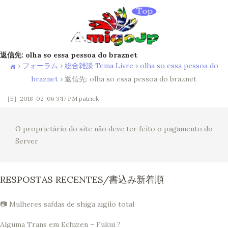
返信先: olha so essa pessoa do braznet
›
フォーラム
›
総合雑談 Tema Livre
›
olha so essa pessoa do
braznet
›
返信先: olha so essa pessoa do braznet
［5］2018-02-06 3:17 PM
patrick
O proprietário do site não deve ter feito o pagamento do
Server
RESPOSTAS RECENTES/書込み新着順
📷 Mulheres safdas de shiga aigilo total
Alguma Trans em Echizen – Fukui ?