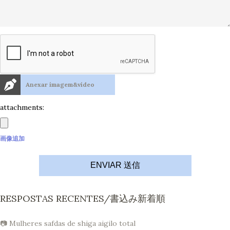
Anexar imagem&vídeo
attachments:
画像追加
ENVIAR 送信
RESPOSTAS RECENTES/書込み新着順
📷 Mulheres safdas de shiga aigilo total