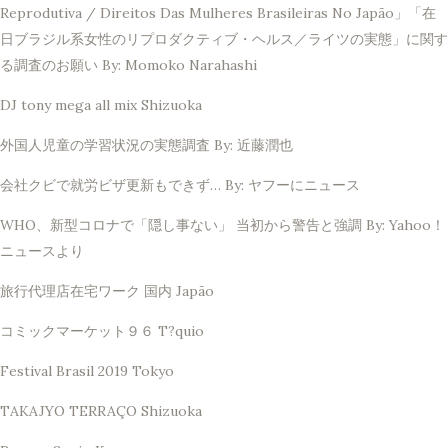
Reprodutiva / Direitos Das Mulheres Brasileiras No Japão」「在
日ブラジル系女性のリプロダクティブ・ヘルス／ライツの実態」に関す
る調査のお願い By: Momoko Narahashi
DJ tony mega all mix Shizuoka
外国人児童の学習状況の実態調査 By: 近藤潤也
会社クビで就労ビザ更新もできず… By: ヤフーにニュース
WHO、新型コロナで「隠し事ない」 当初から警告と強調 By: Yahoo！
ニュースより
旅行代理店在宅ワーク 国内 Japão
コミックマーケット９６ T?quio
Festival Brasil 2019 Tokyo
TAKAJYO TERRAÇO Shizuoka