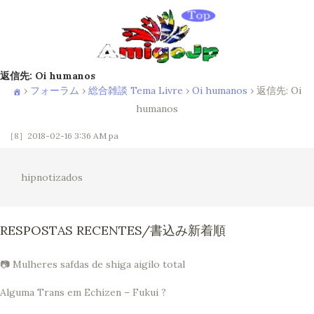
返信先: Oi humanos
›
フォーラム
›
総合雑談 Tema Livre
›
Oi humanos
›
返信先: Oi
humanos
［8］2018-02-16 3:36 AM
pa
hipnotizados
RESPOSTAS RECENTES/書込み新着順
📷 Mulheres safdas de shiga aigilo total
Alguma Trans em Echizen – Fukui ?