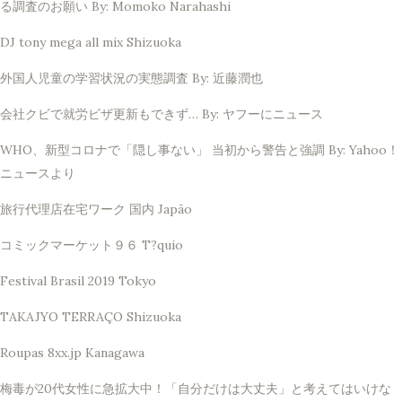
る調査のお願い By: Momoko Narahashi
DJ tony mega all mix Shizuoka
外国人児童の学習状況の実態調査 By: 近藤潤也
会社クビで就労ビザ更新もできず… By: ヤフーにニュース
WHO、新型コロナで「隠し事ない」 当初から警告と強調 By: Yahoo！
ニュースより
旅行代理店在宅ワーク 国内 Japão
コミックマーケット９６ T?quio
Festival Brasil 2019 Tokyo
TAKAJYO TERRAÇO Shizuoka
Roupas 8xx.jp Kanagawa
梅毒が20代女性に急拡大中！「自分だけは大丈夫」と考えてはいけな