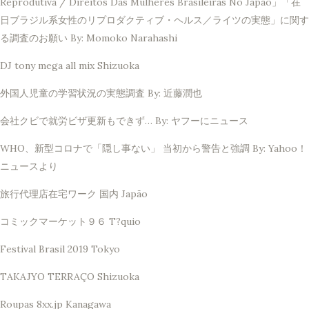
Reprodutiva / Direitos Das Mulheres Brasileiras No Japão」「在
日ブラジル系女性のリプロダクティブ・ヘルス／ライツの実態」に関す
る調査のお願い By: Momoko Narahashi
DJ tony mega all mix Shizuoka
外国人児童の学習状況の実態調査 By: 近藤潤也
会社クビで就労ビザ更新もできず… By: ヤフーにニュース
WHO、新型コロナで「隠し事ない」 当初から警告と強調 By: Yahoo！
ニュースより
旅行代理店在宅ワーク 国内 Japão
コミックマーケット９６ T?quio
Festival Brasil 2019 Tokyo
TAKAJYO TERRAÇO Shizuoka
Roupas 8xx.jp Kanagawa