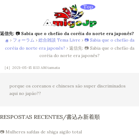
返信先: 📷 Sabia que o chefão da coréia do norte era japonês?
›
フォーラム
›
総合雑談 Tema Livre
›
📷 Sabia que o chefão da
coréia do norte era japonês?
›
返信先: 📷 Sabia que o chefão da
coréia do norte era japonês?
［4］2021-05-15 11:13 AM
tamata
porque os coreanos e chineses são super discriminados
aqui no japão??
RESPOSTAS RECENTES/書込み新着順
📷 Mulheres safdas de shiga aigilo total