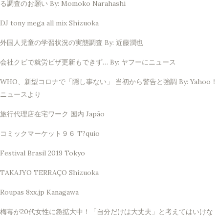
る調査のお願い By: Momoko Narahashi
DJ tony mega all mix Shizuoka
外国人児童の学習状況の実態調査 By: 近藤潤也
会社クビで就労ビザ更新もできず… By: ヤフーにニュース
WHO、新型コロナで「隠し事ない」 当初から警告と強調 By: Yahoo！
ニュースより
旅行代理店在宅ワーク 国内 Japão
コミックマーケット９６ T?quio
Festival Brasil 2019 Tokyo
TAKAJYO TERRAÇO Shizuoka
Roupas 8xx.jp Kanagawa
梅毒が20代女性に急拡大中！「自分だけは大丈夫」と考えてはいけな