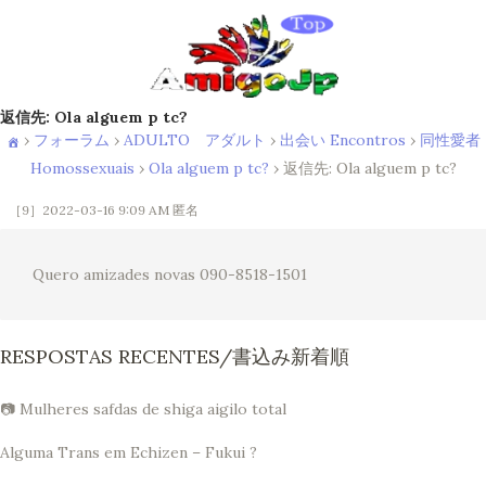
返信先: Ola alguem p tc?
›
フォーラム
›
ADULTO アダルト
›
出会い Encontros
›
同性愛者
Homossexuais
›
Ola alguem p tc?
›
返信先: Ola alguem p tc?
［9］2022-03-16 9:09 AM
匿名
Quero amizades novas 090-8518-1501
RESPOSTAS RECENTES/書込み新着順
📷 Mulheres safdas de shiga aigilo total
Alguma Trans em Echizen – Fukui ?