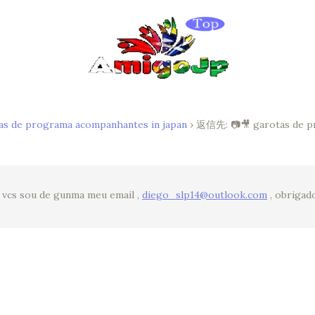
as de programa acompanhantes in japan
›
返信先: 📷🎥 garotas de p
vcs sou de gunma meu email ,
diego_slp14@outlook.com
, obrigad