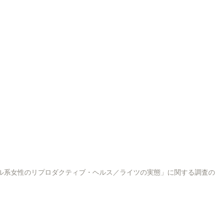
as No Japão」「在日ブラジル系女性のリプロダクティブ・ヘルス／ライツの実態」に関する調査の