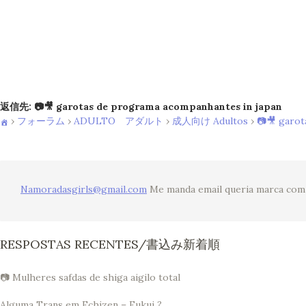
返信先: 📷🎥 garotas de programa acompanhantes in japan
›
フォーラム
›
ADULTO アダルト
›
成人向け Adultos
›
📷🎥 garot
Namoradasgirls@gmail.com
Me manda email queria marca com 
RESPOSTAS RECENTES/書込み新着順
📷 Mulheres safdas de shiga aigilo total
Alguma Trans em Echizen – Fukui ?