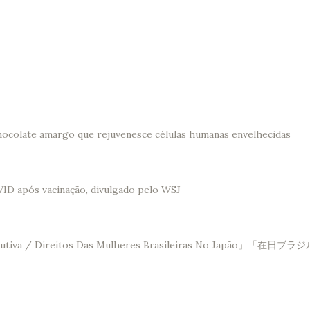
hocolate amargo que rejuvenesce células humanas envelhecidas
VID após vacinação, divulgado pelo WSJ
Saúde Reprodutiva / Direitos Das Mulheres Brasileir