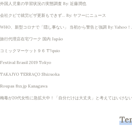
外国人児童の学習状況の実態調査 By: 近藤潤也
会社クビで就労ビザ更新もできず… By: ヤフーにニュース
WHO、新型コロナで「隠し事ない」 当初から警告と強調 By: Yahoo
旅行代理店在宅ワーク 国内 Japão
コミックマーケット９６ T?quio
Festival Brasil 2019 Tokyo
TAKAJYO TERRAÇO Shizuoka
Roupas 8xx.jp Kanagawa
梅毒が20代女性に急拡大中！「自分だけは大丈夫」と考えてはいけない理由 
Te