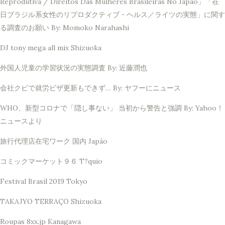
Reprodutiva / Direitos Das Mulheres Brasileiras No Japão」「在
日ブラジル系女性のリプロダクティブ・ヘルス／ライツの実態」に関す
る調査のお願い By: Momoko Narahashi
DJ tony mega all mix Shizuoka
外国人児童の学習状況の実態調査 By: 近藤潤也
会社クビで就労ビザ更新もできず… By: ヤフーにニュース
WHO、新型コロナで「隠し事ない」 当初から警告と強調 By: Yahoo！
ニュースより
旅行代理店在宅ワーク 国内 Japão
コミックマーケット９６ T?quio
Festival Brasil 2019 Tokyo
TAKAJYO TERRAÇO Shizuoka
Roupas 8xx.jp Kanagawa