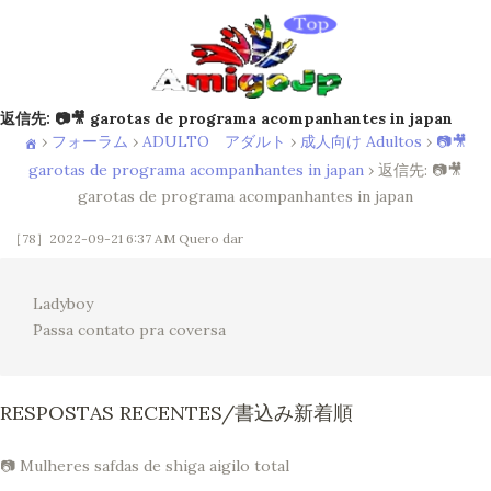
返信先: 📷🎥 garotas de programa acompanhantes in japan
›
フォーラム
›
ADULTO アダルト
›
成人向け Adultos
›
📷🎥
garotas de programa acompanhantes in japan
›
返信先: 📷🎥
garotas de programa acompanhantes in japan
［78］2022-09-21 6:37 AM
Quero dar
Ladyboy
Passa contato pra coversa
RESPOSTAS RECENTES/書込み新着順
📷 Mulheres safdas de shiga aigilo total