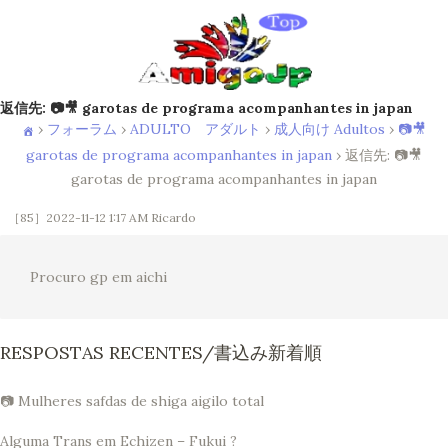
返信先: 📷🎥 garotas de programa acompanhantes in japan
›
フォーラム
›
ADULTO アダルト
›
成人向け Adultos
›
📷🎥
garotas de programa acompanhantes in japan
›
返信先: 📷🎥
garotas de programa acompanhantes in japan
［85］2022-11-12 1:17 AM
Ricardo
Procuro gp em aichi
RESPOSTAS RECENTES/書込み新着順
📷 Mulheres safdas de shiga aigilo total
Alguma Trans em Echizen – Fukui ?