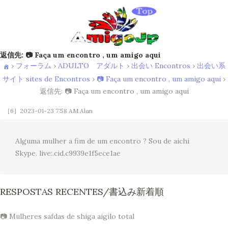
返信先: 📷 Faça um encontro , um amigo aqui
›
フォーラム
›
ADULTO アダルト
›
出会い Encontros
›
出会い系
サイト sites de Encontros
›
📷 Faça um encontro , um amigo aqui
›
返信先: 📷 Faça um encontro , um amigo aqui
［6］2023-01-23 7:58 AM
Alan
Alguma mulher a fim de um encontro ? Sou de aichi
Skype. live:.cid.c9939e1f5ece1ae
RESPOSTAS RECENTES/書込み新着順
📷 Mulheres safdas de shiga aigilo total