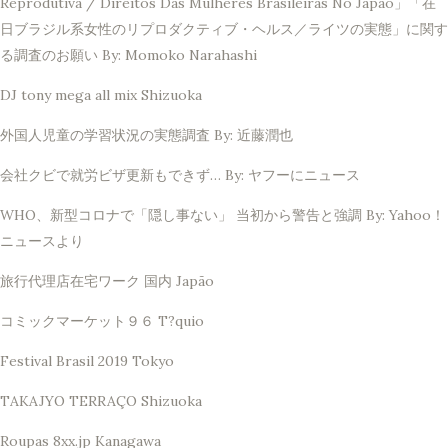
Reprodutiva / Direitos Das Mulheres Brasileiras No Japão」「在
日ブラジル系女性のリプロダクティブ・ヘルス／ライツの実態」に関す
る調査のお願い By: Momoko Narahashi
DJ tony mega all mix Shizuoka
外国人児童の学習状況の実態調査 By: 近藤潤也
会社クビで就労ビザ更新もできず… By: ヤフーにニュース
WHO、新型コロナで「隠し事ない」 当初から警告と強調 By: Yahoo！
ニュースより
旅行代理店在宅ワーク 国内 Japão
コミックマーケット９６ T?quio
Festival Brasil 2019 Tokyo
TAKAJYO TERRAÇO Shizuoka
Roupas 8xx.jp Kanagawa