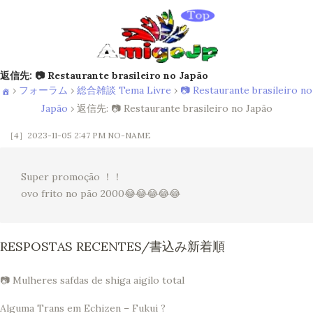
返信先: 📷 Restaurante brasileiro no Japão
›
フォーラム
›
総合雑談 Tema Livre
›
📷 Restaurante brasileiro no
Japão
›
返信先: 📷 Restaurante brasileiro no Japão
［4］2023-11-05 2:47 PM
NO-NAME
Super promoção ！！
ovo frito no pão 2000😂😂😂😂😂
RESPOSTAS RECENTES/書込み新着順
📷 Mulheres safdas de shiga aigilo total
Alguma Trans em Echizen – Fukui ?