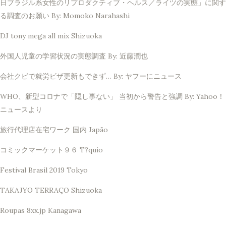
日ブラジル系女性のリプロダクティブ・ヘルス／ライツの実態」に関す
る調査のお願い By: Momoko Narahashi
DJ tony mega all mix Shizuoka
外国人児童の学習状況の実態調査 By: 近藤潤也
会社クビで就労ビザ更新もできず… By: ヤフーにニュース
WHO、新型コロナで「隠し事ない」 当初から警告と強調 By: Yahoo！
ニュースより
旅行代理店在宅ワーク 国内 Japão
コミックマーケット９６ T?quio
Festival Brasil 2019 Tokyo
TAKAJYO TERRAÇO Shizuoka
Roupas 8xx.jp Kanagawa