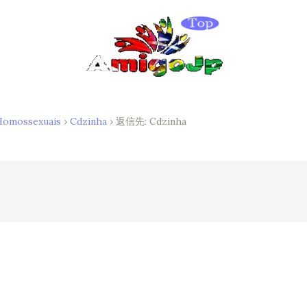
mossexuais
›
Cdzinha
›
返信先: Cdzinha