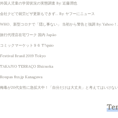
外国人児童の学習状況の実態調査 By: 近藤潤也
会社クビで就労ビザ更新もできず… By: ヤフーにニュース
WHO、新型コロナで「隠し事ない」 当初から警告と強調 By: Yahoo
旅行代理店在宅ワーク 国内 Japão
コミックマーケット９６ T?quio
Festival Brasil 2019 Tokyo
TAKAJYO TERRAÇO Shizuoka
Roupas 8xx.jp Kanagawa
梅毒が20代女性に急拡大中！「自分だけは大丈夫」と考えてはいけない理由 
Te