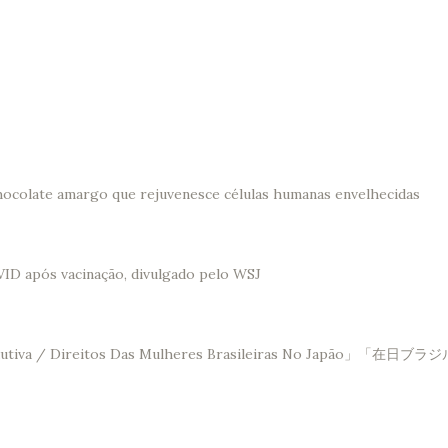
hocolate amargo que rejuvenesce células humanas envelhecidas
VID após vacinação, divulgado pelo WSJ
Saúde Reprodutiva / Direitos Das Mulheres Brasileir