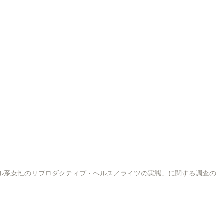
as No Japão」「在日ブラジル系女性のリプロダクティブ・ヘルス／ライツの実態」に関する調査の