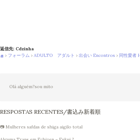
返信先: Cdzinha
›
フォーラム
›
ADULTO アダルト
›
出会い Encontros
›
同性愛者 Ho
Olá alguém?sou mito
RESPOSTAS RECENTES/書込み新着順
📷 Mulheres safdas de shiga aigilo total
Alguma Trans em Echizen – Fukui ?