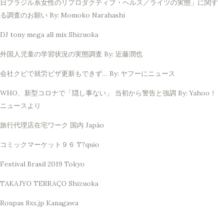
日ブラジル系女性のリプロダクティブ・ヘルス／ライツの実態」に関す
る調査のお願い By: Momoko Narahashi
DJ tony mega all mix Shizuoka
外国人児童の学習状況の実態調査 By: 近藤潤也
会社クビで就労ビザ更新もできず… By: ヤフーにニュース
WHO、新型コロナで「隠し事ない」 当初から警告と強調 By: Yahoo！
ニュースより
旅行代理店在宅ワーク 国内 Japão
コミックマーケット９６ T?quio
Festival Brasil 2019 Tokyo
TAKAJYO TERRAÇO Shizuoka
Roupas 8xx.jp Kanagawa