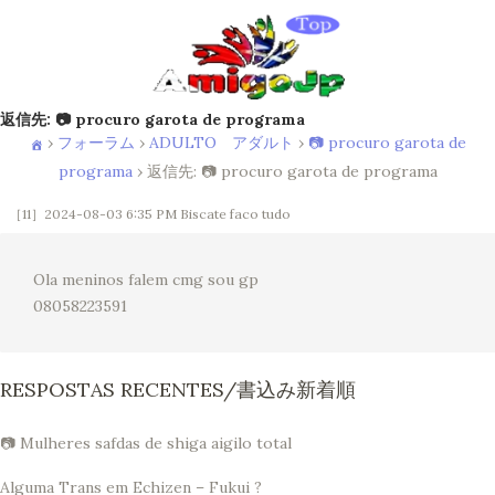
返信先: 📷 procuro garota de programa
›
フォーラム
›
ADULTO アダルト
›
📷 procuro garota de
programa
›
返信先: 📷 procuro garota de programa
［11］2024-08-03 6:35 PM
Biscate faco tudo
Ola meninos falem cmg sou gp
08058223591
RESPOSTAS RECENTES/書込み新着順
📷 Mulheres safdas de shiga aigilo total
Alguma Trans em Echizen – Fukui ?