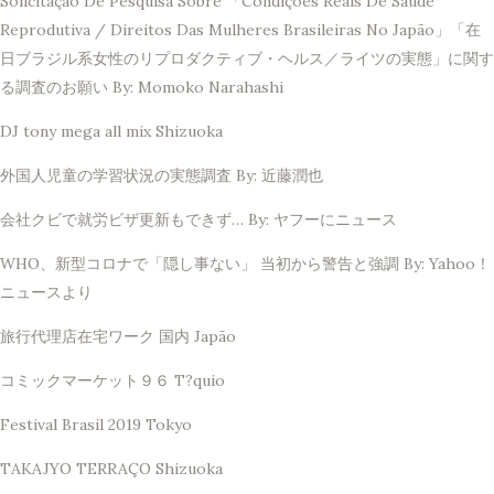
Solicitação De Pesquisa Sobre 「Condições Reais De Saúde
Reprodutiva / Direitos Das Mulheres Brasileiras No Japão」「在
日ブラジル系女性のリプロダクティブ・ヘルス／ライツの実態」に関す
る調査のお願い By: Momoko Narahashi
DJ tony mega all mix Shizuoka
外国人児童の学習状況の実態調査 By: 近藤潤也
会社クビで就労ビザ更新もできず… By: ヤフーにニュース
WHO、新型コロナで「隠し事ない」 当初から警告と強調 By: Yahoo！
ニュースより
旅行代理店在宅ワーク 国内 Japão
コミックマーケット９６ T?quio
Festival Brasil 2019 Tokyo
TAKAJYO TERRAÇO Shizuoka