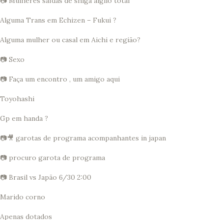
📷 Mulheres safdas de shiga aigilo total
Alguma Trans em Echizen – Fukui ?
Alguma mulher ou casal em Aichi e região?
📷 Sexo
📷 Faça um encontro , um amigo aqui
Toyohashi
Gp em handa ?
📷🎥 garotas de programa acompanhantes in japan
📷 procuro garota de programa
📷 Brasil vs Japão 6/30 2:00
Marido corno
Apenas dotados