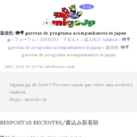
返信先: 📷🎥 garotas de programa acompanhantes in japan
›
フォーラム
›
ADULTO アダルト
›
成人向け Adultos
›
📷🎥
garotas de programa acompanhantes in japan
›
返信先: 📷🎥
garotas de programa acompanhantes in japan
［168］2024-10-23 7:44 AM
Moreno Aichi
Alguma gp de Aichi ? Procuro casais que curte uma aventura
também
Skype : moreno Jp
RESPOSTAS RECENTES/書込み新着順