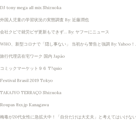
DJ tony mega all mix Shizuoka
外国人児童の学習状況の実態調査 By: 近藤潤也
会社クビで就労ビザ更新もできず… By: ヤフーにニュース
WHO、新型コロナで「隠し事ない」 当初から警告と強調 By: Yahoo
旅行代理店在宅ワーク 国内 Japão
コミックマーケット９６ T?quio
Festival Brasil 2019 Tokyo
TAKAJYO TERRAÇO Shizuoka
Roupas 8xx.jp Kanagawa
梅毒が20代女性に急拡大中！「自分だけは大丈夫」と考えてはいけない理由 