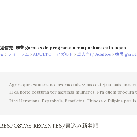
返信先: 📷🎥 garotas de programa acompanhantes in japan
›
フォーラム
›
ADULTO アダルト
›
成人向け Adultos
›
📷🎥 garot
Agora que estamos no inverno talvez não estejam mais, mas em
11 da noite costuma ter algumas mulheres. Pra quem procura t
Já vi Ucraniana, Espanhola, Brasileira, Chinesa e Filipina por lá.
RESPOSTAS RECENTES/書込み新着順