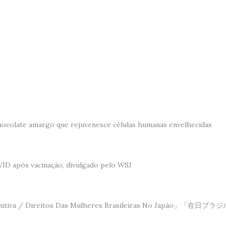
hocolate amargo que rejuvenesce células humanas envelhecidas
VID após vacinação, divulgado pelo WSJ
Saúde Reprodutiva / Direitos Das Mulheres Brasileir