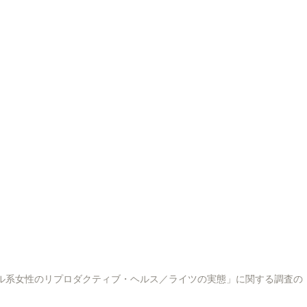
as No Japão」「在日ブラジル系女性のリプロダクティブ・ヘルス／ライツの実態」に関する調査の