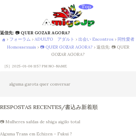
返信先: 📷 QUER GOZAR AGORA?
›
フォーラム
›
ADULTO アダルト
›
出会い Encontros
›
同性愛者
Homossexuais
›
📷 QUER GOZAR AGORA?
›
返信先: 📷 QUER
GOZAR AGORA?
［5］2025-01-06 11:57 PM
NO-NAME
alguma garota quer conversar
RESPOSTAS RECENTES/書込み新着順
📷 Mulheres safdas de shiga aigilo total
Alguma Trans em Echizen – Fukui ?