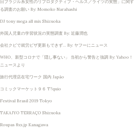
日ブラジル系女性のリプロダクティブ・ヘルス／ライツの実態」に関す
る調査のお願い By: Momoko Narahashi
DJ tony mega all mix Shizuoka
外国人児童の学習状況の実態調査 By: 近藤潤也
会社クビで就労ビザ更新もできず… By: ヤフーにニュース
WHO、新型コロナで「隠し事ない」 当初から警告と強調 By: Yahoo！
ニュースより
旅行代理店在宅ワーク 国内 Japão
コミックマーケット９６ T?quio
Festival Brasil 2019 Tokyo
TAKAJYO TERRAÇO Shizuoka
Roupas 8xx.jp Kanagawa