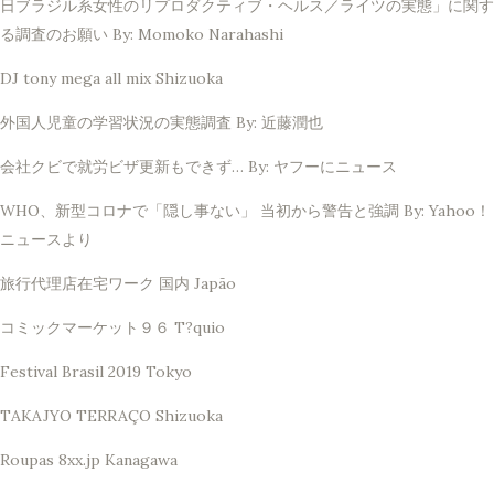
日ブラジル系女性のリプロダクティブ・ヘルス／ライツの実態」に関す
る調査のお願い By: Momoko Narahashi
DJ tony mega all mix Shizuoka
外国人児童の学習状況の実態調査 By: 近藤潤也
会社クビで就労ビザ更新もできず… By: ヤフーにニュース
WHO、新型コロナで「隠し事ない」 当初から警告と強調 By: Yahoo！
ニュースより
旅行代理店在宅ワーク 国内 Japão
コミックマーケット９６ T?quio
Festival Brasil 2019 Tokyo
TAKAJYO TERRAÇO Shizuoka
Roupas 8xx.jp Kanagawa