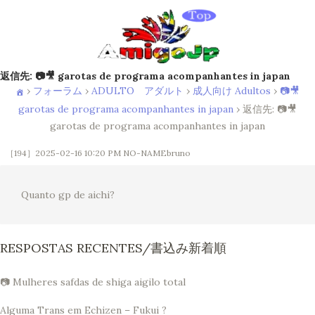
返信先: 📷🎥 garotas de programa acompanhantes in japan
›
フォーラム
›
ADULTO アダルト
›
成人向け Adultos
›
📷🎥
garotas de programa acompanhantes in japan
›
返信先: 📷🎥
garotas de programa acompanhantes in japan
［194］2025-02-16 10:20 PM
NO-NAMEbruno
Quanto gp de aichi?
RESPOSTAS RECENTES/書込み新着順
📷 Mulheres safdas de shiga aigilo total
Alguma Trans em Echizen – Fukui ?