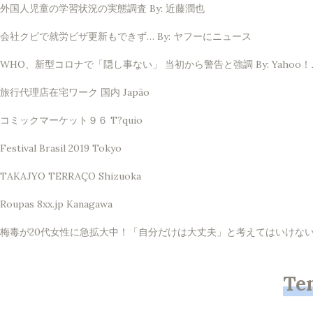
外国人児童の学習状況の実態調査 By: 近藤潤也
会社クビで就労ビザ更新もできず… By: ヤフーにニュース
WHO、新型コロナで「隠し事ない」 当初から警告と強調 By: Yahoo
旅行代理店在宅ワーク 国内 Japão
コミックマーケット９６ T?quio
Festival Brasil 2019 Tokyo
TAKAJYO TERRAÇO Shizuoka
Roupas 8xx.jp Kanagawa
梅毒が20代女性に急拡大中！「自分だけは大丈夫」と考えてはいけない理由 
Te