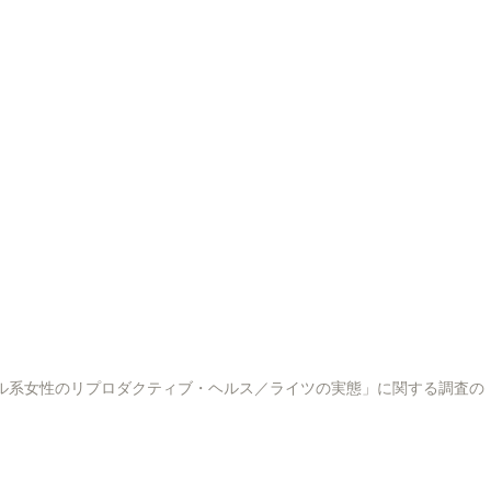
as No Japão」「在日ブラジル系女性のリプロダクティブ・ヘルス／ライツの実態」に関する調査の