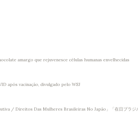
hocolate amargo que rejuvenesce células humanas envelhecidas
VID após vacinação, divulgado pelo WSJ
Saúde Reprodutiva / Direitos Das Mulheres Brasileir