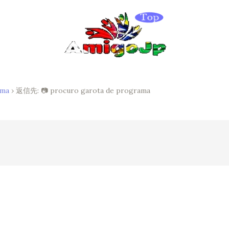
ama
›
返信先: 📷 procuro garota de programa