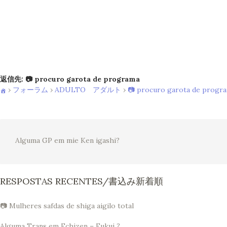
返信先: 📷 procuro garota de programa
›
フォーラム
›
ADULTO アダルト
›
📷 procuro garota de progr
Alguma GP em mie Ken igashi?
RESPOSTAS RECENTES/書込み新着順
📷 Mulheres safdas de shiga aigilo total
Alguma Trans em Echizen – Fukui ?