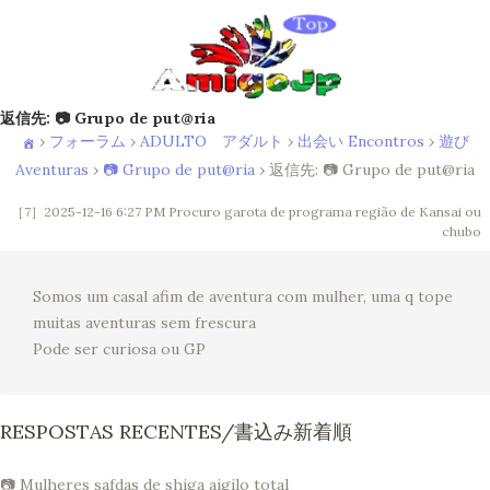
返信先: 📷 Grupo de put@ria
›
フォーラム
›
ADULTO アダルト
›
出会い Encontros
›
遊び
Aventuras
›
📷 Grupo de put@ria
›
返信先: 📷 Grupo de put@ria
［7］2025-12-16 6:27 PM
Procuro garota de programa região de Kansai ou
chubo
Somos um casal afim de aventura com mulher, uma q tope
muitas aventuras sem frescura
Pode ser curiosa ou GP
RESPOSTAS RECENTES/書込み新着順
📷 Mulheres safdas de shiga aigilo total