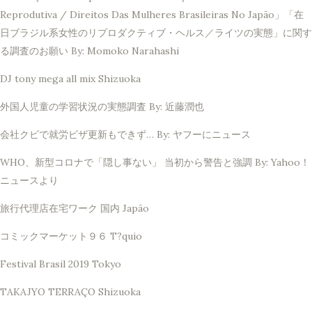
Reprodutiva / Direitos Das Mulheres Brasileiras No Japão」「在
日ブラジル系女性のリプロダクティブ・ヘルス／ライツの実態」に関す
る調査のお願い By: Momoko Narahashi
DJ tony mega all mix Shizuoka
外国人児童の学習状況の実態調査 By: 近藤潤也
会社クビで就労ビザ更新もできず… By: ヤフーにニュース
WHO、新型コロナで「隠し事ない」 当初から警告と強調 By: Yahoo！
ニュースより
旅行代理店在宅ワーク 国内 Japão
コミックマーケット９６ T?quio
Festival Brasil 2019 Tokyo
TAKAJYO TERRAÇO Shizuoka