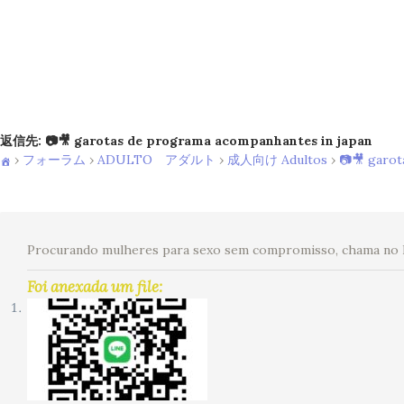
返信先: 📷🎥 garotas de programa acompanhantes in japan
›
フォーラム
›
ADULTO アダルト
›
成人向け Adultos
›
📷🎥 garot
Procurando mulheres para sexo sem compromisso, chama no 
Foi anexada um file: