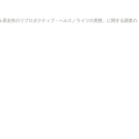
as No Japão」「在日ブラジル系女性のリプロダクティブ・ヘルス／ライツの実態」に関する調査の