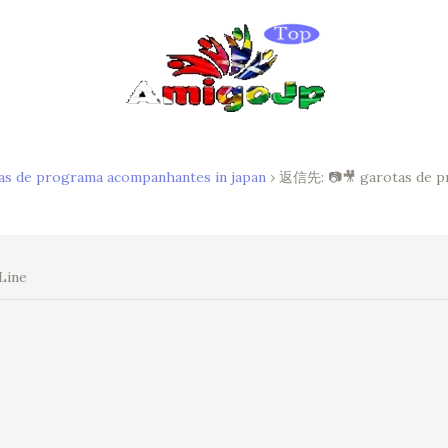
as de programa acompanhantes in japan
›
返信先: 📷🎥 garotas de p
Line