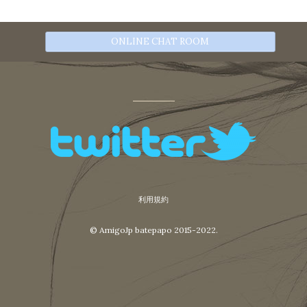
ONLINE CHAT ROOM
利用規約
© AmigoJp batepapo 2015-2022.