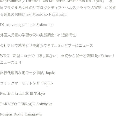
Reprodutiva / Direitos Das Mulheres Brasileiras No Japão」「在
日ブラジル系女性のリプロダクティブ・ヘルス／ライツの実態」に関す
る調査のお願い By: Momoko Narahashi
DJ tony mega all mix Shizuoka
外国人児童の学習状況の実態調査 By: 近藤潤也
会社クビで就労ビザ更新もできず… By: ヤフーにニュース
WHO、新型コロナで「隠し事ない」 当初から警告と強調 By: Yahoo！
ニュースより
旅行代理店在宅ワーク 国内 Japão
コミックマーケット９６ T?quio
Festival Brasil 2019 Tokyo
TAKAJYO TERRAÇO Shizuoka
Roupas 8xx.jp Kanagawa