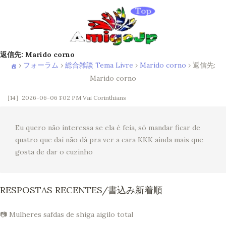
返信先: Marido corno
›
フォーラム
›
総合雑談 Tema Livre
›
Marido corno
›
返信先:
Marido corno
［14］2026-06-06 1:02 PM
Vai Corinthians
Eu quero não interessa se ela é feia, só mandar ficar de
quatro que daí não dá pra ver a cara KKK ainda mais que
gosta de dar o cuzinho
RESPOSTAS RECENTES/書込み新着順
📷 Mulheres safdas de shiga aigilo total