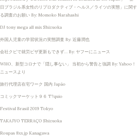
日ブラジル系女性のリプロダクティブ・ヘルス／ライツの実態」に関す
る調査のお願い By: Momoko Narahashi
DJ tony mega all mix Shizuoka
外国人児童の学習状況の実態調査 By: 近藤潤也
会社クビで就労ビザ更新もできず… By: ヤフーにニュース
WHO、新型コロナで「隠し事ない」 当初から警告と強調 By: Yahoo！
ニュースより
旅行代理店在宅ワーク 国内 Japão
コミックマーケット９６ T?quio
Festival Brasil 2019 Tokyo
TAKAJYO TERRAÇO Shizuoka
Roupas 8xx.jp Kanagawa