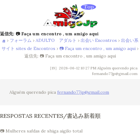
返信先: 📷 Faça um encontro , um amigo aqui
›
フォーラム
›
ADULTO アダルト
›
出会い Encontros
›
出会い系
サイト sites de Encontros
›
📷 Faça um encontro , um amigo aqui
›
返信先: 📷 Faça um encontro , um amigo aqui
［19］2026-06-12 10:27 PM
Alguém querendo pica
fernando77jp@gmail.com
Alguém querendo pica
fernando77jp@gmail.com
RESPOSTAS RECENTES/書込み新着順
📷 Mulheres safdas de shiga aigilo total