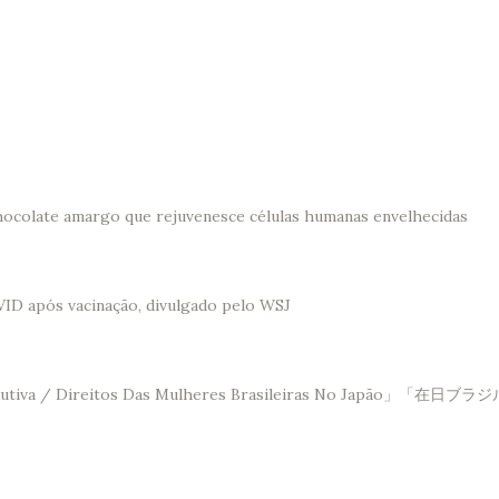
hocolate amargo que rejuvenesce células humanas envelhecidas
VID após vacinação, divulgado pelo WSJ
Saúde Reprodutiva / Direitos Das Mulheres Brasileir