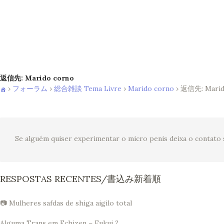
返信先: Marido corno
›
フォーラム
›
総合雑談 Tema Livre
›
Marido corno
›
返信先: Marid
Se alguém quiser experimentar o micro penis deixa o contat
RESPOSTAS RECENTES/書込み新着順
📷 Mulheres safdas de shiga aigilo total
Alguma Trans em Echizen – Fukui ?