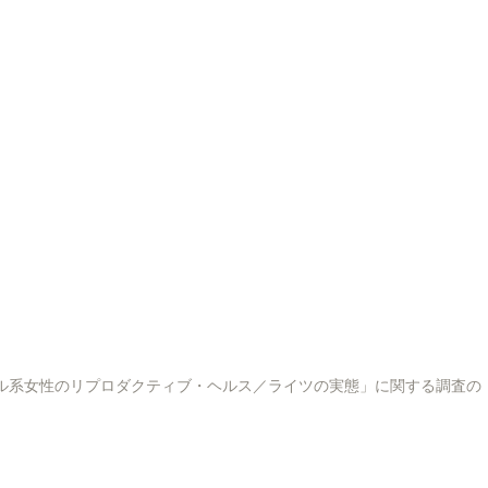
as No Japão」「在日ブラジル系女性のリプロダクティブ・ヘルス／ライツの実態」に関する調査の