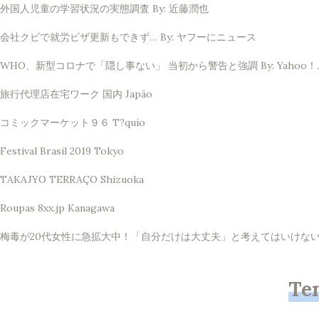
外国人児童の学習状況の実態調査 By: 近藤潤也
会社クビで就労ビザ更新もできず… By: ヤフーにニュース
WHO、新型コロナで「隠し事ない」 当初から警告と強調 By: Yahoo
旅行代理店在宅ワーク 国内 Japão
コミックマーケット９６ T?quio
Festival Brasil 2019 Tokyo
TAKAJYO TERRAÇO Shizuoka
Roupas 8xx.jp Kanagawa
梅毒が20代女性に急拡大中！「自分だけは大丈夫」と考えてはいけない理由 
Te