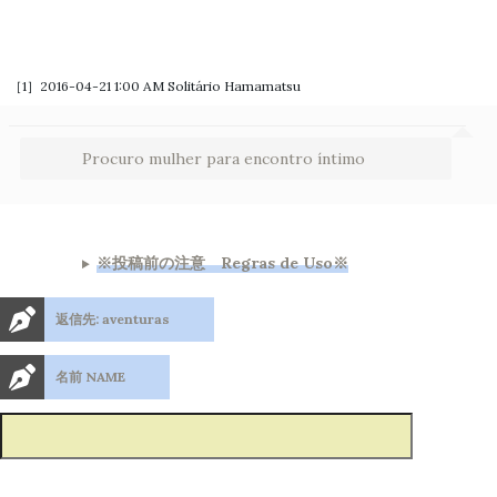
［1］2016-04-21 1:00 AM
Solitário Hamamatsu
Procuro mulher para encontro íntimo
※投稿前の注意 Regras de Uso※
返信先: aventuras
名前 NAME