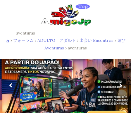
aventuras
›
フォーラム
›
ADULTO アダルト
›
出会い Encontros
›
遊び
Aventuras
›
aventuras