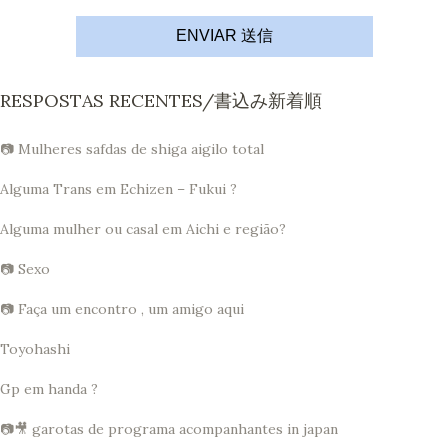
ENVIAR 送信
RESPOSTAS RECENTES/書込み新着順
📷 Mulheres safdas de shiga aigilo total
Alguma Trans em Echizen – Fukui ?
Alguma mulher ou casal em Aichi e região?
📷 Sexo
📷 Faça um encontro , um amigo aqui
Toyohashi
Gp em handa ?
📷🎥 garotas de programa acompanhantes in japan