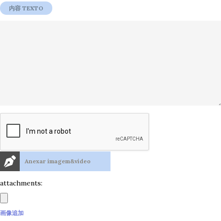
Anexar imagem&vídeo
attachments:
画像追加