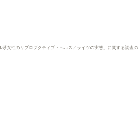
as No Japão」「在日ブラジル系女性のリプロダクティブ・ヘルス／ライツの実態」に関する調査の