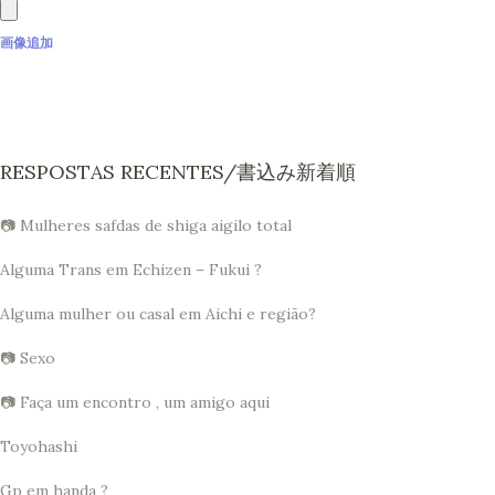
画像追加
RESPOSTAS RECENTES/書込み新着順
📷 Mulheres safdas de shiga aigilo total
Alguma Trans em Echizen – Fukui ?
Alguma mulher ou casal em Aichi e região?
📷 Sexo
📷 Faça um encontro , um amigo aqui
Toyohashi
Gp em handa ?