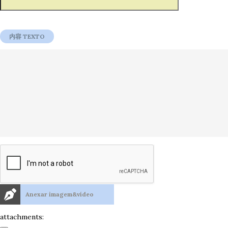
Anexar imagem&vídeo
attachments: