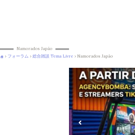
Namorados Japão
›
フォーラム
›
総合雑談 Tema Livre
›
Namorados Japão