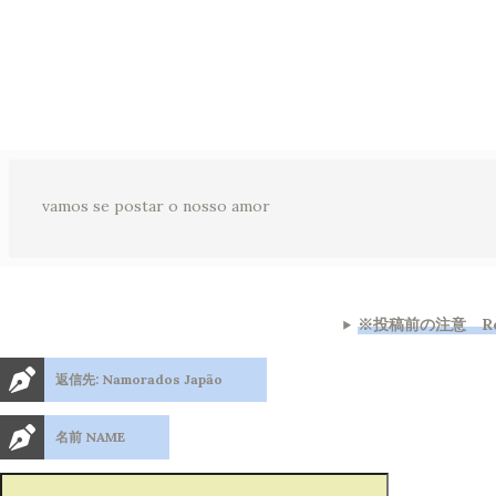
vamos se postar o nosso amor
※投稿前の注意 Regr
返信先: Namorados Japão
名前 NAME