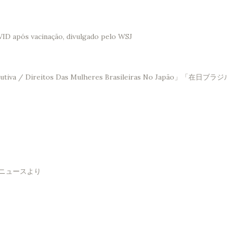
VID após vacinação, divulgado pelo WSJ
Saúde Reprodutiva / Direitos Das Mulheres Brasileir
！ニュースより