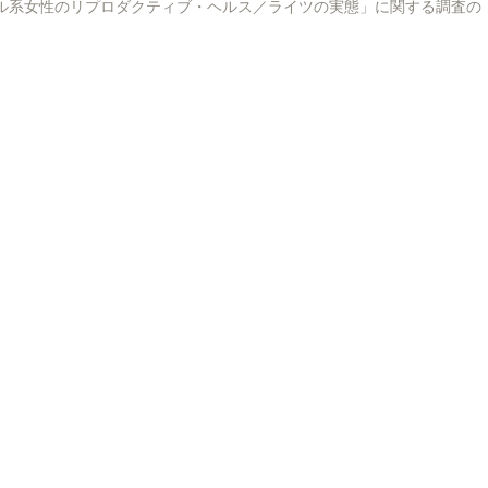
as No Japão」「在日ブラジル系女性のリプロダクティブ・ヘルス／ライツの実態」に関する調査の