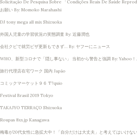
Solicitação De Pesquisa Sobre 「Condições Reais De 
お願い By: Momoko Narahashi
DJ tony mega all mix Shizuoka
外国人児童の学習状況の実態調査 By: 近藤潤也
会社クビで就労ビザ更新もできず… By: ヤフーにニュース
WHO、新型コロナで「隠し事ない」 当初から警告と強調 By: Yahoo
旅行代理店在宅ワーク 国内 Japão
コミックマーケット９６ T?quio
Festival Brasil 2019 Tokyo
TAKAJYO TERRAÇO Shizuoka
Roupas 8xx.jp Kanagawa
梅毒が20代女性に急拡大中！「自分だけは大丈夫」と考えてはいけない理由 