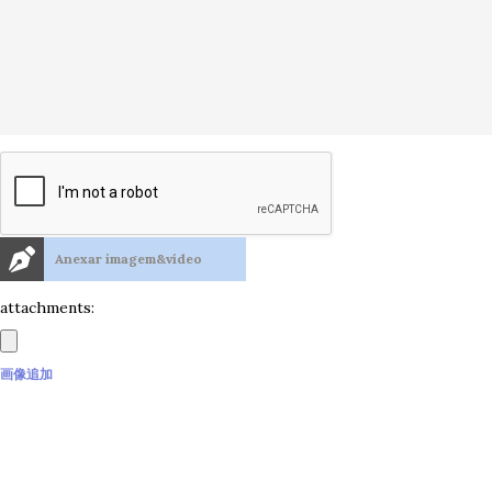
Anexar imagem&vídeo
attachments:
画像追加