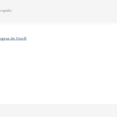
 rapido
as de Uso※