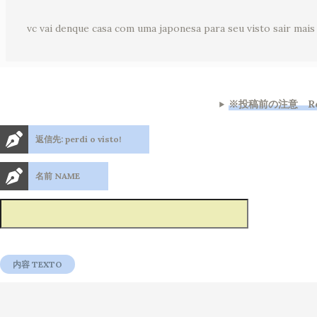
vc vai denque casa com uma japonesa para seu visto sair mais
※投稿前の注意 Regr
返信先: perdi o visto!
名前 NAME