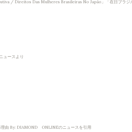
Saúde Reprodutiva / Direitos Das Mulheres Brasileir
！ニュースより
By: DIAMOND ONLINEのニュースを引用