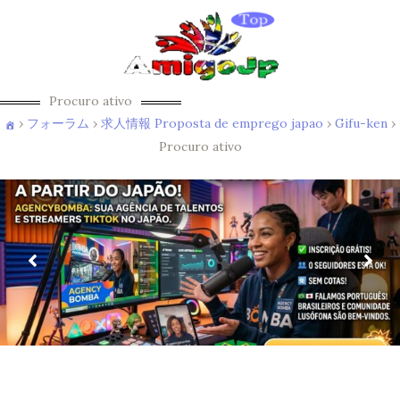
Procuro ativo
›
フォーラム
›
求人情報 Proposta de emprego japao
›
Gifu-ken
›
Procuro ativo