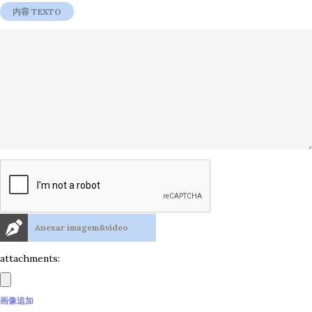
Anexar imagem&vídeo
attachments:
画像追加