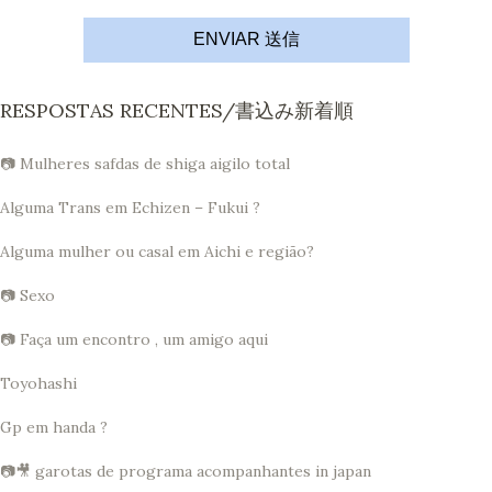
ENVIAR 送信
RESPOSTAS RECENTES/書込み新着順
📷 Mulheres safdas de shiga aigilo total
Alguma Trans em Echizen – Fukui ?
Alguma mulher ou casal em Aichi e região?
📷 Sexo
📷 Faça um encontro , um amigo aqui
Toyohashi
Gp em handa ?
📷🎥 garotas de programa acompanhantes in japan