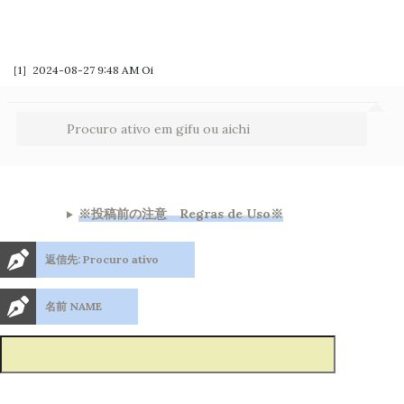
［1］2024-08-27 9:48 AM
Oi
Procuro ativo em gifu ou aichi
※投稿前の注意 Regras de Uso※
返信先: Procuro ativo
名前 NAME