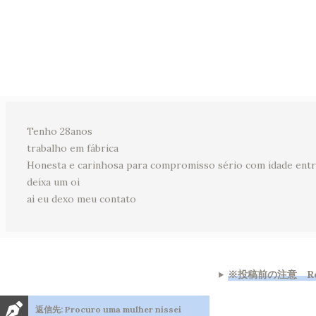
Tenho 28anos
trabalho em fábrica
Honesta e carinhosa para compromisso sério com idade entre
deixa um oi
ai eu dexo meu contato
※投稿前の注意 Regr
返信先: Procuro uma mulher nissei