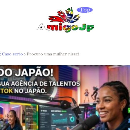
aso serio
›
Procuro uma mulher nissei