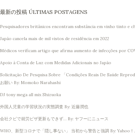
最新の投稿 ÚLTIMAS POSTAGENS
Pesquisadores britânicos encontram substância em vinho tinto e c
Japão cancela mais de mil vistos de residência em 2022
Médicos verificam artigo que afirma aumento de infecções por CO
Apoio à Conta de Luz com Medidas Adicionais no Japão
Solicitação De Pesquisa Sobre 「Condições Reais De 
お願い By: Momoko Narahashi
DJ tony mega all mix Shizuoka
外国人児童の学習状況の実態調査 By: 近藤潤也
会社クビで就労ビザ更新もできず… By: ヤフーにニュース
WHO、新型コロナで「隠し事ない」 当初から警告と強調 By: Yahoo