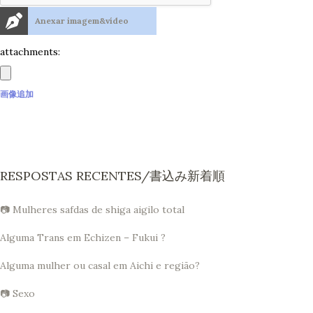
Anexar imagem&vídeo
attachments:
画像追加
RESPOSTAS RECENTES/書込み新着順
📷 Mulheres safdas de shiga aigilo total
Alguma Trans em Echizen – Fukui ?
Alguma mulher ou casal em Aichi e região?
📷 Sexo