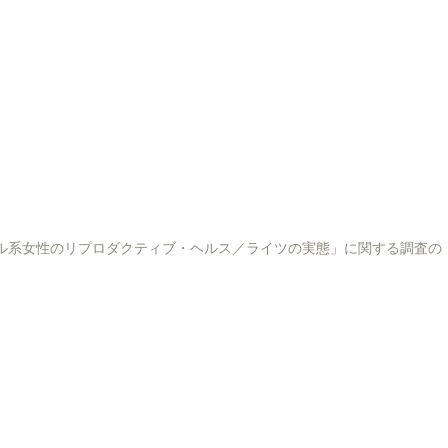
as No Japão」「在日ブラジル系女性のリプロダクティブ・ヘルス／ライツの実態」に関する調査の