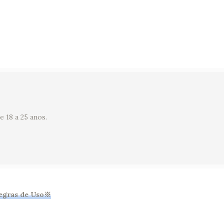
 18 a 25 anos.
as de Uso※