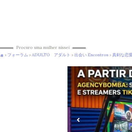
Procuro uma mulher nissei
›
フォーラム
›
ADULTO アダルト
›
出会い Encontros
›
真剣な恋愛 C