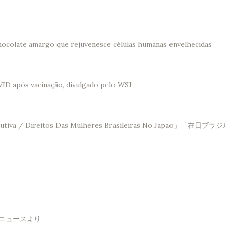
hocolate amargo que rejuvenesce células humanas envelhecidas
VID após vacinação, divulgado pelo WSJ
Saúde Reprodutiva / Direitos Das Mulheres Brasileir
！ニュースより