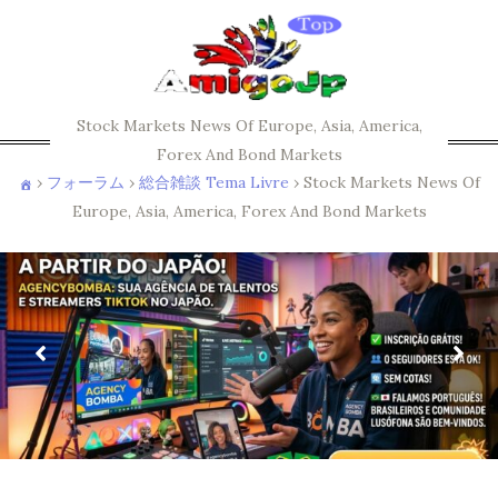
Stock Markets News Of Europe, Asia, America,
Forex And Bond Markets
›
フォーラム
›
総合雑談 Tema Livre
›
Stock Markets News Of
Europe, Asia, America, Forex And Bond Markets