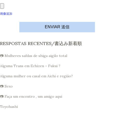
画像追加
ENVIAR 送信
RESPOSTAS RECENTES/書込み新着順
📷 Mulheres safdas de shiga aigilo total
Alguma Trans em Echizen – Fukui ?
Alguma mulher ou casal em Aichi e região?
📷 Sexo
📷 Faça um encontro , um amigo aqui
Toyohashi