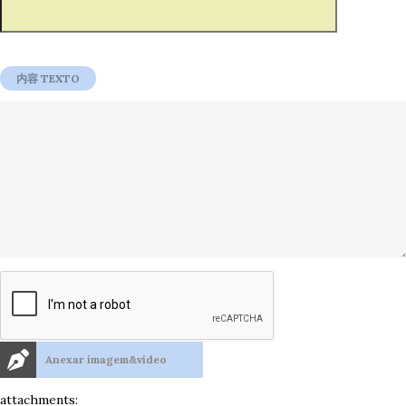
Anexar imagem&vídeo
attachments: