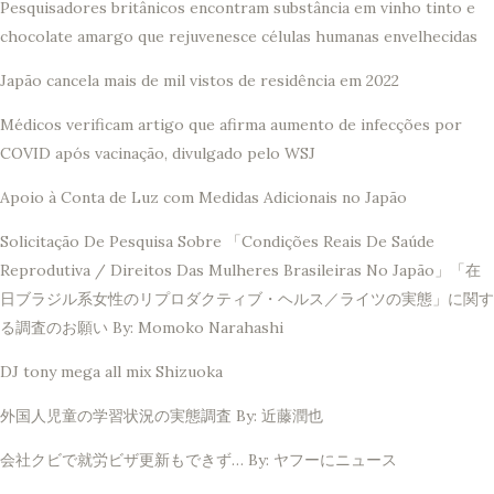
Pesquisadores britânicos encontram substância em vinho tinto e
chocolate amargo que rejuvenesce células humanas envelhecidas
Japão cancela mais de mil vistos de residência em 2022
Médicos verificam artigo que afirma aumento de infecções por
COVID após vacinação, divulgado pelo WSJ
Apoio à Conta de Luz com Medidas Adicionais no Japão
Solicitação De Pesquisa Sobre 「Condições Reais De Saúde
Reprodutiva / Direitos Das Mulheres Brasileiras No Japão」「在
日ブラジル系女性のリプロダクティブ・ヘルス／ライツの実態」に関す
る調査のお願い By: Momoko Narahashi
DJ tony mega all mix Shizuoka
外国人児童の学習状況の実態調査 By: 近藤潤也
会社クビで就労ビザ更新もできず… By: ヤフーにニュース