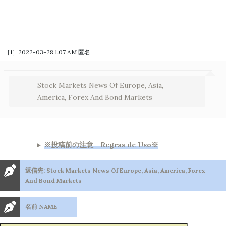
［1］2022-03-28 1:07 AM
匿名
Stock Markets News Of Europe, Asia,
America, Forex And Bond Markets
※投稿前の注意 Regras de Uso※
返信先: Stock Markets News Of Europe, Asia, America, Forex
And Bond Markets
名前 NAME