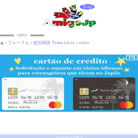
visto
›
フォーラム
›
総合雑談 Tema Livre
›
visto
Sponsored Link 4