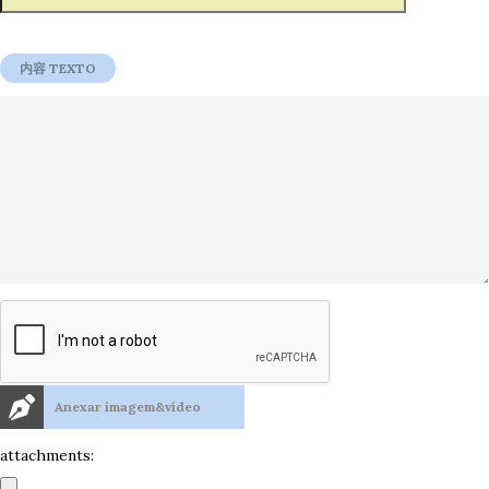
Anexar imagem&vídeo
attachments: