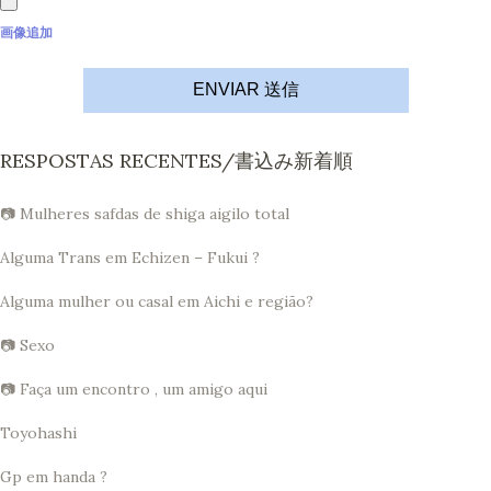
画像追加
ENVIAR 送信
RESPOSTAS RECENTES/書込み新着順
📷 Mulheres safdas de shiga aigilo total
Alguma Trans em Echizen – Fukui ?
Alguma mulher ou casal em Aichi e região?
📷 Sexo
📷 Faça um encontro , um amigo aqui
Toyohashi
Gp em handa ?