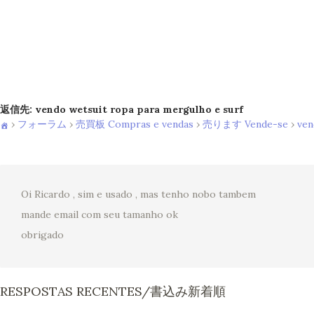
返信先: vendo wetsuit ropa para mergulho e surf
›
フォーラム
›
売買板 Compras e vendas
›
売ります Vende-se
›
ven
Oi Ricardo , sim e usado , mas tenho nobo tambem
mande email com seu tamanho ok
obrigado
RESPOSTAS RECENTES/書込み新着順