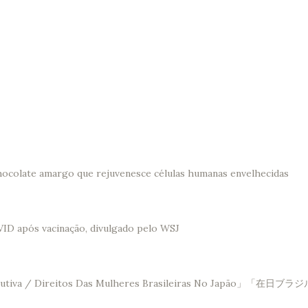
hocolate amargo que rejuvenesce células humanas envelhecidas
VID após vacinação, divulgado pelo WSJ
Saúde Reprodutiva / Direitos Das Mulheres Brasileir