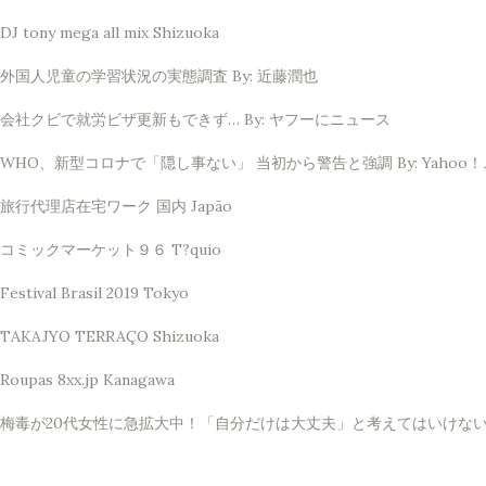
DJ tony mega all mix Shizuoka
外国人児童の学習状況の実態調査 By: 近藤潤也
会社クビで就労ビザ更新もできず… By: ヤフーにニュース
WHO、新型コロナで「隠し事ない」 当初から警告と強調 By: Yahoo
旅行代理店在宅ワーク 国内 Japão
コミックマーケット９６ T?quio
Festival Brasil 2019 Tokyo
TAKAJYO TERRAÇO Shizuoka
Roupas 8xx.jp Kanagawa
梅毒が20代女性に急拡大中！「自分だけは大丈夫」と考えてはいけない理由 