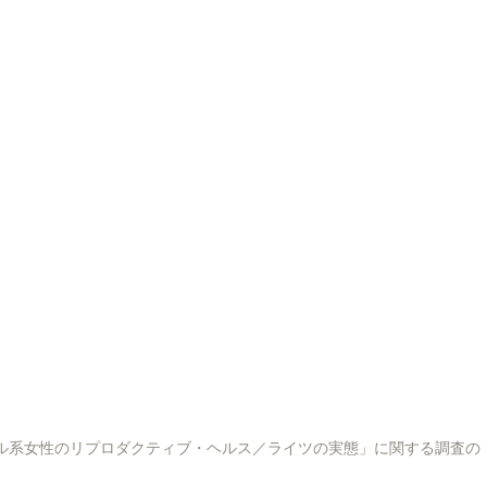
as No Japão」「在日ブラジル系女性のリプロダクティブ・ヘルス／ライツの実態」に関する調査の