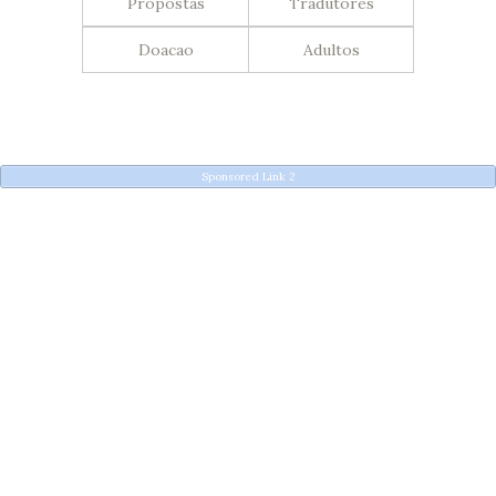
Propostas
Tradutores
Doacao
Adultos
Sponsored Link 2