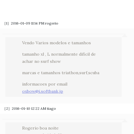
［1］2016-01-09 11:14 PM
rogerio
Vendo Varios modelos e tamanhos
tamanho xl , L normalmente dificil de
achar no surf show
marcas e tamanhos triathon,surf,scuba
informacoes por email
oxbow@i.softbank.jp
［2］2016-01-10 12:22 AM
tiago
Rogerio boa noite