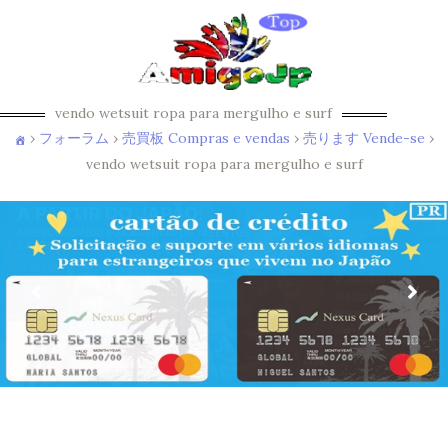
vendo wetsuit ropa para mergulho e surf
›
フォーラム
›
売買板 Compras e vendas
›
売ります Vende-se
›
vendo wetsuit ropa para mergulho e surf