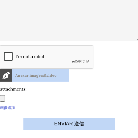
Anexar imagem&vídeo
attachments:
画像追加
ENVIAR 送信