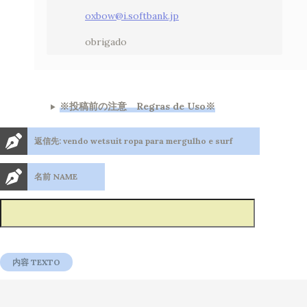
oxbow@i.softbank.jp
obrigado
※投稿前の注意 Regras de Uso※
返信先: vendo wetsuit ropa para mergulho e surf
名前 NAME