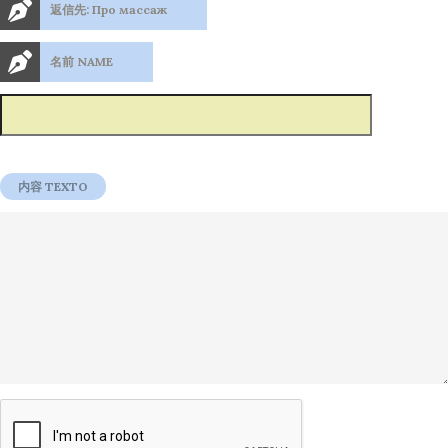
返信先: Про массаж
名前 NAME