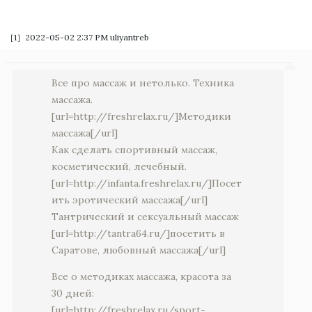
［1］2022-05-02 2:37 PM
uliyantreb
Все про массаж и нетолько. Техника
массажа.
[url=http://freshrelax.ru/]Методики
массажа[/url]
Как сделать спортивный массаж,
косметический, лечебный.
[url=http://infanta.freshrelax.ru/]Посет
ить эротический массажа[/url]
Тантрический и сексуальный массаж
[url=http://tantra64.ru/]посетить в
Саратове, любовный массажа[/url]
Все о методиках массажа, красота за
30 дней:
[url=http://freshrelax.ru/sport-