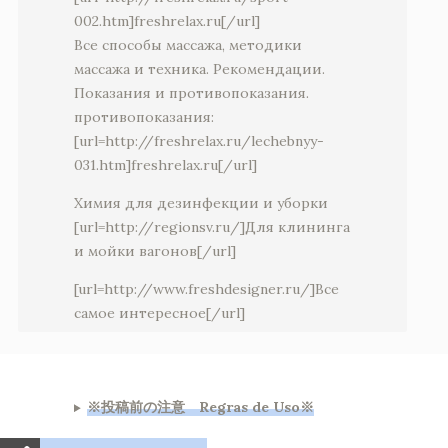
002.htm]freshrelax.ru[/url]
Все способы массажа, методики
массажа и техника. Рекомендации.
Показания и противопоказания.
противопоказания:
[url=http://freshrelax.ru/lechebnyy-
031.htm]freshrelax.ru[/url]
Химия для дезинфекции и уборки
[url=http://regionsv.ru/]Для клининга
и мойки вагонов[/url]
[url=http://www.freshdesigner.ru/]Все
самое интересное[/url]
※投稿前の注意 Regras de Uso※