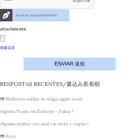
Anexar imagem&vídeo
attachments:
画像追加
ENVIAR 送信
RESPOSTAS RECENTES/書込み新着順
📷 Mulheres safdas de shiga aigilo total
Alguma Trans em Echizen – Fukui ?
Alguma mulher ou casal em Aichi e região?
📷 Sexo