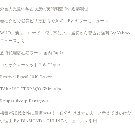
外国人児童の学習状況の実態調査 By: 近藤潤也
会社クビで就労ビザ更新もできず… By: ヤフーにニュース
WHO、新型コロナで「隠し事ない」 当初から警告と強調 By: Yahoo！
ニュースより
旅行代理店在宅ワーク 国内 Japão
コミックマーケット９６ T?quio
Festival Brasil 2019 Tokyo
TAKAJYO TERRAÇO Shizuoka
Roupas 8xx.jp Kanagawa
梅毒が20代女性に急拡大中！「自分だけは大丈夫」と考えてはいけな
い理由 By: DIAMOND ONLINEのニュースを引用