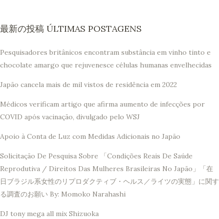
最新の投稿 ÚLTIMAS POSTAGENS
Pesquisadores britânicos encontram substância em vinho tinto e
chocolate amargo que rejuvenesce células humanas envelhecidas
Japão cancela mais de mil vistos de residência em 2022
Médicos verificam artigo que afirma aumento de infecções por
COVID após vacinação, divulgado pelo WSJ
Apoio à Conta de Luz com Medidas Adicionais no Japão
Solicitação De Pesquisa Sobre 「Condições Reais De Saúde
Reprodutiva / Direitos Das Mulheres Brasileiras No Japão」「在
日ブラジル系女性のリプロダクティブ・ヘルス／ライツの実態」に関す
る調査のお願い By: Momoko Narahashi
DJ tony mega all mix Shizuoka