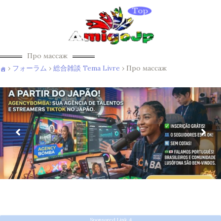
Про массаж
›
フォーラム
›
総合雑談 Tema Livre
›
Про массаж
Sponsored Link 4