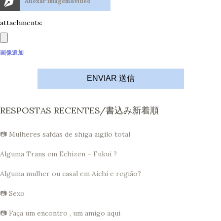
Anexar imagem&vídeo
attachments:
画像追加
ENVIAR 送信
RESPOSTAS RECENTES/書込み新着順
📷 Mulheres safdas de shiga aigilo total
Alguma Trans em Echizen – Fukui ?
Alguma mulher ou casal em Aichi e região?
📷 Sexo
📷 Faça um encontro , um amigo aqui