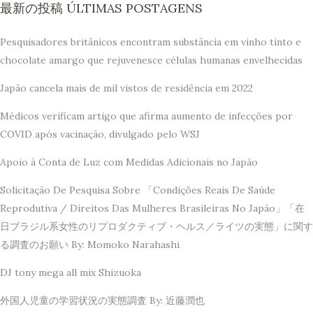
最新の投稿 ÚLTIMAS POSTAGENS
Pesquisadores britânicos encontram substância em vinho tinto e
chocolate amargo que rejuvenesce células humanas envelhecidas
Japão cancela mais de mil vistos de residência em 2022
Médicos verificam artigo que afirma aumento de infecções por
COVID após vacinação, divulgado pelo WSJ
Apoio à Conta de Luz com Medidas Adicionais no Japão
Solicitação De Pesquisa Sobre 「Condições Reais De Saúde
Reprodutiva / Direitos Das Mulheres Brasileiras No Japão」「在
日ブラジル系女性のリプロダクティブ・ヘルス／ライツの実態」に関す
る調査のお願い By: Momoko Narahashi
DJ tony mega all mix Shizuoka
外国人児童の学習状況の実態調査 By: 近藤潤也