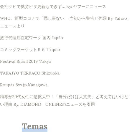
会社クビで就労ビザ更新もできず… By: ヤフーにニュース
WHO、新型コロナで「隠し事ない」 当初から警告と強調 By: Yahoo！
ニュースより
旅行代理店在宅ワーク 国内 Japão
コミックマーケット９６ T?quio
Festival Brasil 2019 Tokyo
TAKAJYO TERRAÇO Shizuoka
Roupas 8xx.jp Kanagawa
梅毒が20代女性に急拡大中！「自分だけは大丈夫」と考えてはいけな
い理由 By: DIAMOND ONLINEのニュースを引用
Temas