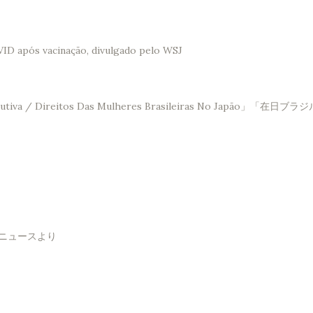
VID após vacinação, divulgado pelo WSJ
Saúde Reprodutiva / Direitos Das Mulheres Brasileir
！ニュースより