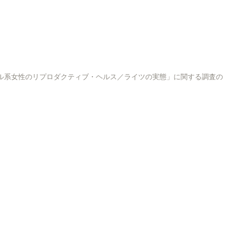
as No Japão」「在日ブラジル系女性のリプロダクティブ・ヘルス／ライツの実態」に関する調査の