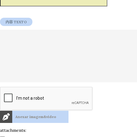
Anexar imagem&vídeo
attachments: