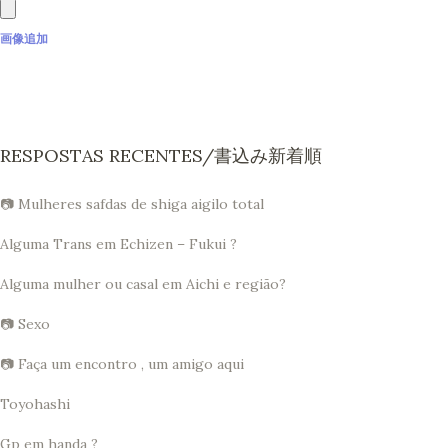
画像追加
RESPOSTAS RECENTES/書込み新着順
📷 Mulheres safdas de shiga aigilo total
Alguma Trans em Echizen – Fukui ?
Alguma mulher ou casal em Aichi e região?
📷 Sexo
📷 Faça um encontro , um amigo aqui
Toyohashi
Gp em handa ?