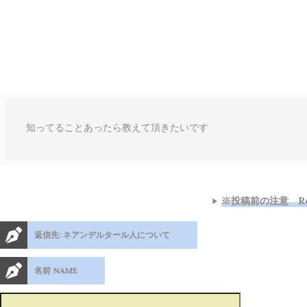
知ってることあったら教えて頂きたいです
※投稿前の注意 Regr
返信先: ネアンデルタール人について
名前 NAME