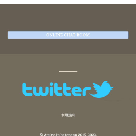
ONLINE CHAT ROOM
利用規約
© AmigoJp batepapo 2015-2022.