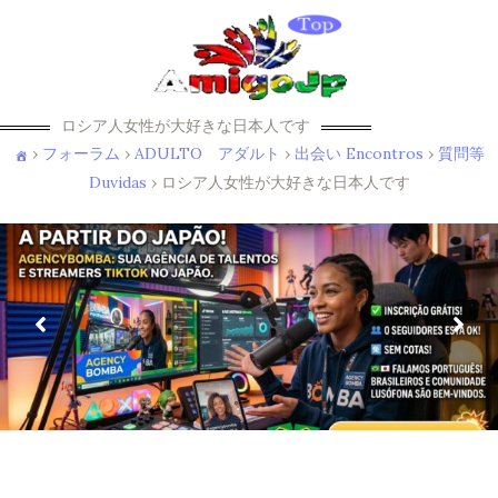
ロシア人女性が大好きな日本人です
›
フォーラム
›
ADULTO アダルト
›
出会い Encontros
›
質問等
Duvidas
›
ロシア人女性が大好きな日本人です