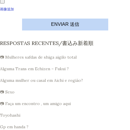
画像追加
ENVIAR 送信
RESPOSTAS RECENTES/書込み新着順
📷 Mulheres safdas de shiga aigilo total
Alguma Trans em Echizen – Fukui ?
Alguma mulher ou casal em Aichi e região?
📷 Sexo
📷 Faça um encontro , um amigo aqui
Toyohashi
Gp em handa ?