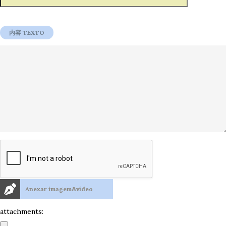
Anexar imagem&vídeo
attachments: