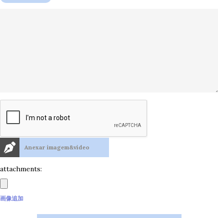
Anexar imagem&vídeo
attachments:
画像追加