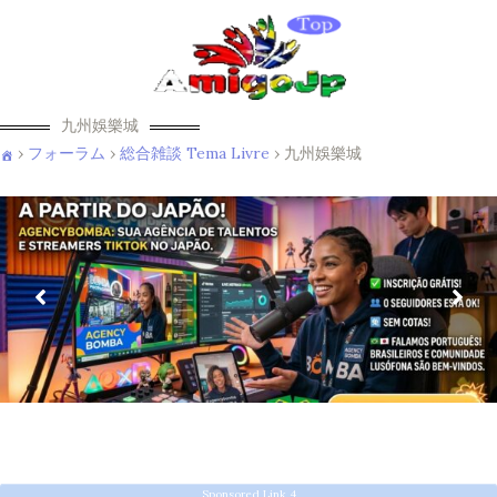
九州娛樂城
›
フォーラム
›
総合雑談 Tema Livre
›
九州娛樂城
Sponsored Link 4