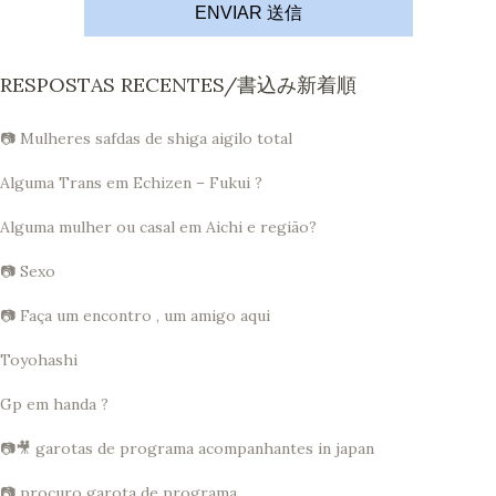
ENVIAR 送信
RESPOSTAS RECENTES/書込み新着順
📷 Mulheres safdas de shiga aigilo total
Alguma Trans em Echizen – Fukui ?
Alguma mulher ou casal em Aichi e região?
📷 Sexo
📷 Faça um encontro , um amigo aqui
Toyohashi
Gp em handa ?
📷🎥 garotas de programa acompanhantes in japan
📷 procuro garota de programa