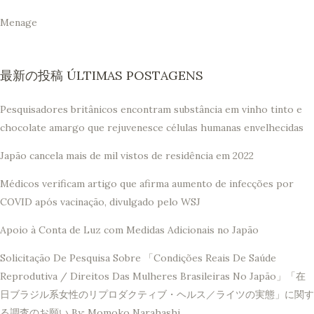
Menage
最新の投稿 ÚLTIMAS POSTAGENS
Pesquisadores britânicos encontram substância em vinho tinto e
chocolate amargo que rejuvenesce células humanas envelhecidas
Japão cancela mais de mil vistos de residência em 2022
Médicos verificam artigo que afirma aumento de infecções por
COVID após vacinação, divulgado pelo WSJ
Apoio à Conta de Luz com Medidas Adicionais no Japão
Solicitação De Pesquisa Sobre 「Condições Reais De Saúde
Reprodutiva / Direitos Das Mulheres Brasileiras No Japão」「在
日ブラジル系女性のリプロダクティブ・ヘルス／ライツの実態」に関す
る調査のお願い By: Momoko Narahashi