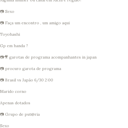
Alguma mulher ou casal em Aichi e região?
📷 Sexo
📷 Faça um encontro , um amigo aqui
Toyohashi
Gp em handa ?
📷🎥 garotas de programa acompanhantes in japan
📷 procuro garota de programa
📷 Brasil vs Japão 6/30 2:00
Marido corno
Apenas dotados
📷 Grupo de put@ria
Sexo