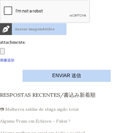
Anexar imagem&vídeo
attachments:
画像追加
ENVIAR 送信
RESPOSTAS RECENTES/書込み新着順
📷 Mulheres safdas de shiga aigilo total
Alguma Trans em Echizen – Fukui ?