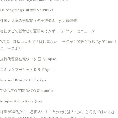
DJ tony mega all mix Shizuoka
外国人児童の学習状況の実態調査 By: 近藤潤也
会社クビで就労ビザ更新もできず… By: ヤフーにニュース
WHO、新型コロナで「隠し事ない」 当初から警告と強調 By: Yahoo！
ニュースより
旅行代理店在宅ワーク 国内 Japão
コミックマーケット９６ T?quio
Festival Brasil 2019 Tokyo
TAKAJYO TERRAÇO Shizuoka
Roupas 8xx.jp Kanagawa
梅毒が20代女性に急拡大中！「自分だけは大丈夫」と考えてはいけな